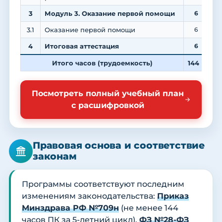
3
Модуль 3. Оказание первой помощи
6
3.1
Оказание первой помощи
6
4
Итоговая аттестация
6
Итого часов (трудоемкость)
144
4
Посмотреть полный учебный план
с расшифровкой
Правовая основа и соответствие
законам
Программы соответствуют последним
изменениям законодательства:
Приказ
Минздрава РФ №709н
(не менее 144
часов ПК за 5-летний цикл),
ФЗ №28-ФЗ