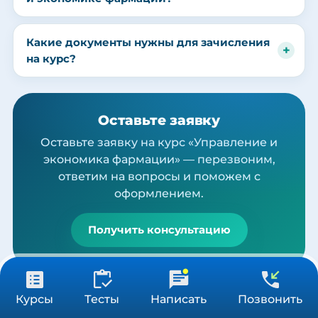
Какие документы нужны для зачисления
на курс?
Оставьте заявку
Оставьте заявку на курс «Управление и
экономика фармации» — перезвоним,
ответим на вопросы и поможем с
оформлением.
Получить консультацию
от 3 900 ₽
Получить консультацию
Похожие программы
Курсы
Тесты
Написать
Позвонить
36/72/144 ч