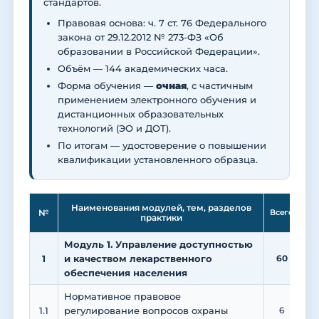
стандартов.
Правовая основа: ч. 7 ст. 76 Федерального
закона от 29.12.2012 № 273-ФЗ «Об
образовании в Российской Федерации».
Объём — 144 академических часа.
Форма обучения —
очная
, с частичным
применением электронного обучения и
дистанционных образовательных
технологий (ЭО и ДОТ).
По итогам — удостоверение о повышении
квалификации установленного образца.
Ле
Наименования модулей, тем, разделов
№
Всего
практики
Модуль 1. Управление доступностью
1
и качеством лекарственного
60
2
обеспечения населения
Нормативное правовое
1.1
регулирование вопросов охраны
6