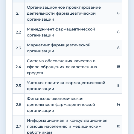
Организационное проектирование
2.1
деятельности фармацевтической
8
организации
Менеджмент фармацевтической
2.2
8
организации
Маркетинг фармацевтической
2.3
8
организации
Система обеспечения качества в
2.4
сфере обращения лекарственных
18
средств
Учетная политика фармацевтической
2.5
8
организации
Финансово-экономическая
2.6
деятельность фармацевтической
14
организации
Информационная и консультационная
2.7
помощь населению и медицинским
10
работникам