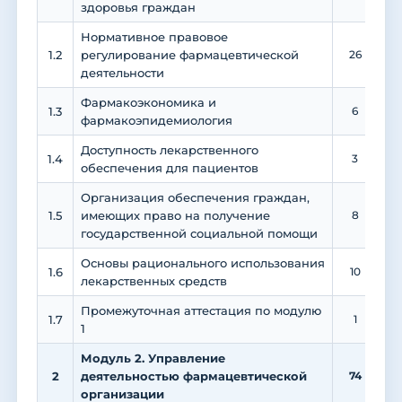
здоровья граждан
Нормативное правовое
1.2
регулирование фармацевтической
26
деятельности
Фармакоэкономика и
1.3
6
фармакоэпидемиология
Доступность лекарственного
1.4
3
обеспечения для пациентов
Организация обеспечения граждан,
1.5
имеющих право на получение
8
государственной социальной помощи
Основы рационального использования
1.6
10
лекарственных средств
Промежуточная аттестация по модулю
1.7
1
1
Модуль 2. Управление
2
деятельностью фармацевтической
74
2
организации