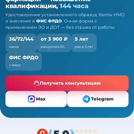
фармации — ПК, 36/72/144 ч
квалификации,
144 часа
Очно (практика) + теория онлайн, без отрыва от
Удостоверение установленного образца, баллы НМО
работы
и внесение в
ФИС ФРДО
. Очная форма с
применением ЭО и ДОТ — без отрыва от работы.
36/72/144
от 3 900 ₽
5 лет
часов
рассрочка 0%
раз в 5 лет
ФИС ФРДО
+ НМО
Получить консультацию
Max
Telegram
5,0