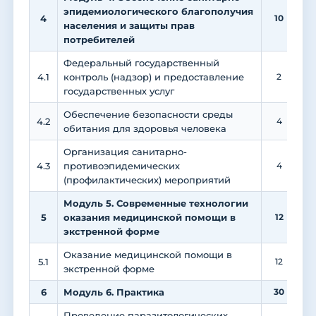
эпидемиологического благополучия
4
10
населения и защиты прав
потребителей
Федеральный государственный
4.1
контроль (надзор) и предоставление
2
государственных услуг
Обеспечение безопасности среды
4.2
4
обитания для здоровья человека
Организация санитарно-
4.3
противоэпидемических
4
(профилактических) мероприятий
Модуль 5. Современные технологии
5
оказания медицинской помощи в
12
экстренной форме
Оказание медицинской помощи в
5.1
12
экстренной форме
6
Модуль 6. Практика
30
Проведение паразитологических