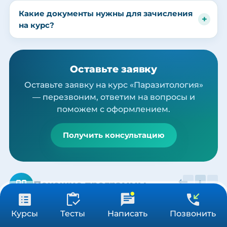
Какие документы нужны для зачисления
на курс?
Оставьте заявку
Оставьте заявку на курс «Паразитология»
— перезвоним, ответим на вопросы и
поможем с оформлением.
Получить консультацию
Похожие программы
от 3 900 ₽
Получить консультацию
Курсы
Тесты
Написать
Позвонить
36/72/144 ч