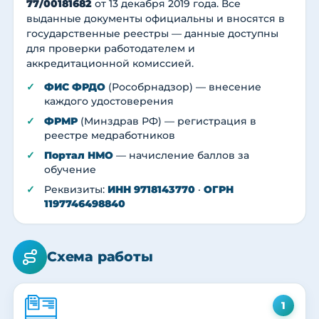
77/00181682
от 13 декабря 2019 года. Все
выданные документы официальны и вносятся в
государственные реестры — данные доступны
для проверки работодателем и
аккредитационной комиссией.
ФИС ФРДО
(Рособрнадзор) — внесение
каждого удостоверения
ФРМР
(Минздрав РФ) — регистрация в
реестре медработников
Портал НМО
— начисление баллов за
обучение
Реквизиты:
ИНН 9718143770
·
ОГРН
1197746498840
Схема работы
1