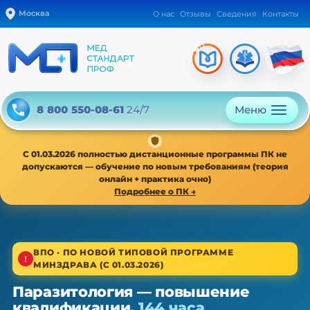
Москва
О нас
Отзывы
Сведения
Контакты
Меню
8 800 550-08-61
24/7
С 01.03.2026 полностью дистанционные программы ПК не
допускаются — обучение по новым требованиям (теория
онлайн + практика очно)
Подробнее о ПК →
1/4
ВПО · ПО НОВОЙ ТИПОВОЙ ПРОГРАММЕ
МИНЗДРАВА (С 01.03.2026)
Высшее звено · новая типовая программа
Паразитология — повышение
Паразитология — ПК, 36/72/144 ч
квалификации,
144 часа