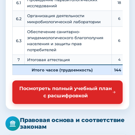
6.1
18
исследований
Организация деятельности
6.2
6
микробиологической лаборатории
Обеспечение санитарно-
эпидемиологического благополучия
6.3
6
населения и защиты прав
потребителей
7
Итоговая аттестация
4
Итого часов (трудоемкость)
144
4
Посмотреть полный учебный план
с расшифровкой
Правовая основа и соответствие
законам