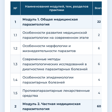
Ле
Наименования модулей, тем, разделов
№
Всего
практики
Модуль 1. Общая медицинская
1
22
1
паразитология
Особенности развития медицинской
1.1
2
паразитологии на современном этапе
Особенности морфологии и
1.2
6
жизнедеятельности паразитов
Современные методы
1.3
паразитологических исследований в
6
диагностике паразитарных болезней
Особенности эпидемиологии
1.4
4
паразитарных болезней
Противопаразитарные лекарственные
1.5
4
средства
Модуль 2. Частная медицинская
2
60
2
паразитология