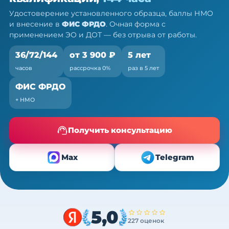
Очно (практика) + теория онлайн, без отрыва от
Удостоверение установленного образца, баллы НМО
работы
и внесение в
ФИС ФРДО
. Очная форма с
применением ЭО и ДОТ — без отрыва от работы.
36/72/144
от 3 900 ₽
5 лет
часов
рассрочка 0%
раз в 5 лет
ФИС ФРДО
+ НМО
Получить консультацию
Max
Telegram
5,0
227 оценок