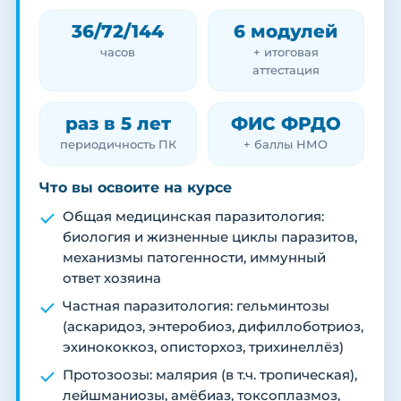
36/72/144
6 модулей
часов
+ итоговая
аттестация
раз в 5 лет
ФИС ФРДО
периодичность ПК
+ баллы НМО
Что вы освоите на курсе
Общая медицинская паразитология:
биология и жизненные циклы паразитов,
механизмы патогенности, иммунный
ответ хозяина
Частная паразитология: гельминтозы
(аскаридоз, энтеробиоз, дифиллоботриоз,
эхинококкоз, описторхоз, трихинеллёз)
Протозоозы: малярия (в т.ч. тропическая),
лейшманиозы, амёбиаз, токсоплазмоз,