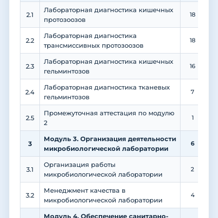
Лабораторная диагностика кишечных
2.1
18
протозоозов
Лабораторная диагностика
2.2
18
трансмиссивных протозоозов
Лабораторная диагностика кишечных
2.3
16
гельминтозов
Лабораторная диагностика тканевых
2.4
7
гельминтозов
Промежуточная аттестация по модулю
2.5
1
2
Модуль 3. Организация деятельности
3
6
микробиологической лаборатории
Организация работы
3.1
2
микробиологической лаборатории
Менеджмент качества в
3.2
4
микробиологической лаборатории
Модуль 4. Обеспечение санитарно-