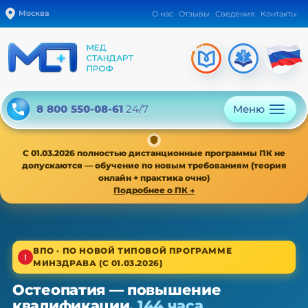
Москва
О нас
Отзывы
Сведения
Контакты
Меню
8 800 550-08-61
24/7
С 01.03.2026 полностью дистанционные программы ПК не
допускаются — обучение по новым требованиям (теория
онлайн + практика очно)
Подробнее о ПК →
1/4
ВПО · ПО НОВОЙ ТИПОВОЙ ПРОГРАММЕ
МИНЗДРАВА (С 01.03.2026)
Высшее звено · новая типовая программа
Остеопатия — повышение
Остеопатия — ПК, 36/72/144 ч
квалификации,
144 часа