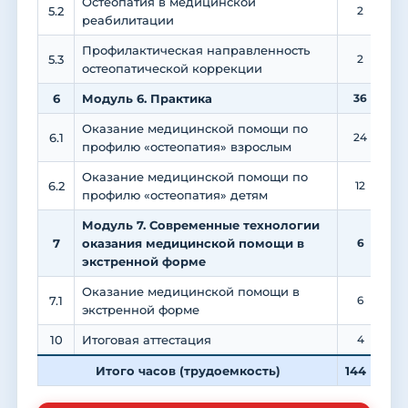
Остеопатия в медицинской
5.2
2
реабилитации
Профилактическая направленность
5.3
2
остеопатической коррекции
6
Модуль 6. Практика
36
Оказание медицинской помощи по
6.1
24
профилю «остеопатия» взрослым
Оказание медицинской помощи по
6.2
12
профилю «остеопатия» детям
Модуль 7. Современные технологии
7
оказания медицинской помощи в
6
экстренной форме
Оказание медицинской помощи в
7.1
6
экстренной форме
10
Итоговая аттестация
4
Итого часов (трудоемкость)
144
5