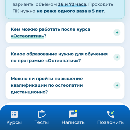
варианты объёмом
36 и 72 часа
. Проходить
ПК нужно
не реже одного раза в 5 лет
.
Кем можно работать после курса
«Остеопатия»
?
Какое образование нужно для обучения
по программе «Остеопатия»?
Можно ли пройти повышение
квалификации по остеопатии
дистанционно?
Какой документ выдаётся после курса?
от 3 900 ₽
Получить консультацию
Курсы
Тесты
Написать
Позвонить
36/72/144 ч
Что входит в программу обучения