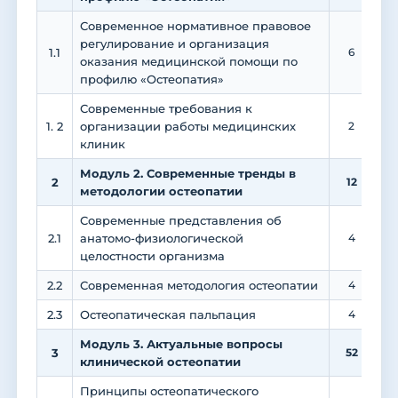
Современное нормативное правовое
регулирование и организация
1.1
6
оказания медицинской помощи по
профилю «Остеопатия»
Современные требования к
1. 2
организации работы медицинских
2
клиник
Модуль 2. Современные тренды в
2
12
методологии остеопатии
Современные представления об
2.1
анатомо-физиологической
4
целостности организма
2.2
Современная методология остеопатии
4
2.3
Остеопатическая пальпация
4
Модуль 3. Актуальные вопросы
3
52
2
клинической остеопатии
Принципы остеопатического