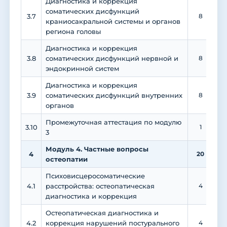
Диагностика и коррекция
соматических дисфункций
3.7
8
краниосакральной системы и органов
региона головы
Диагностика и коррекция
3.8
соматических дисфункций нервной и
8
эндокринной систем
Диагностика и коррекция
3.9
соматических дисфункций внутренних
8
органов
Промежуточная аттестация по модулю
3.10
1
3
Модуль 4. Частные вопросы
4
20
1
остеопатии
Психовисцеросоматические
4.1
расстройства: остеопатическая
4
диагностика и коррекция
Остеопатическая диагностика и
4.2
коррекция нарушений постурального
4