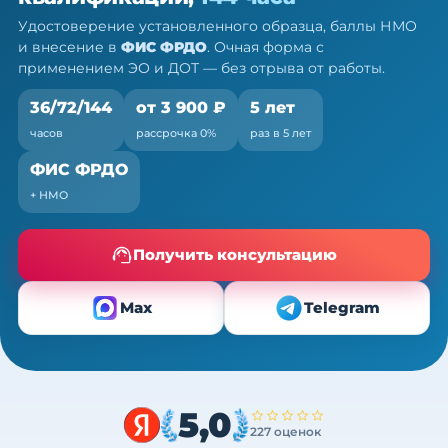
Очно (практика) + теория онлайн, без отрыва от
Удостоверение установленного образца, баллы НМО
работы
и внесение в
ФИС ФРДО
. Очная форма с
применением ЭО и ДОТ — без отрыва от работы.
36/72/144
от 3 900 ₽
5 лет
часов
рассрочка 0%
раз в 5 лет
ФИС ФРДО
+ НМО
Получить консультацию
Max
Telegram
5,0
227 оценок