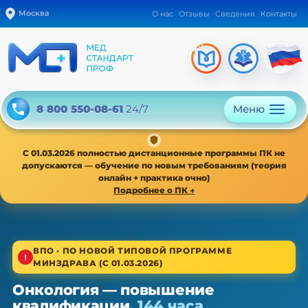
Москва
О нас
Отзывы
Сведения
Контакты
Меню
8 800 550-08-61
24/7
С 01.03.2026 полностью дистанционные программы ПК не
допускаются — обучение по новым требованиям (теория
онлайн + практика очно)
Подробнее о ПК →
1/4
ВПО · ПО НОВОЙ ТИПОВОЙ ПРОГРАММЕ
МИНЗДРАВА (С 01.03.2026)
Высшее звено · новая типовая программа
Онкология — повышение
Онкология — ПК, 36/72/144 ч
квалификации,
144 часа