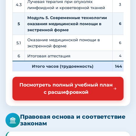
Лучевая терапия при опухолях
4.3
3
лимфоидной и кроветворной тканей
Модуль 5. Современные технологии
5
оказания медицинской помощи в
6
экстренной форме
Оказание медицинской помощи в
5.1
6
экстренной форме
6
Итоговая аттестация
4
Итого часов (трудоемкость)
144
4
Посмотреть полный учебный план
с расшифровкой
Правовая основа и соответствие
законам