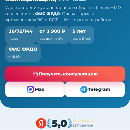
Очно (практика) + теория онлайн, без отрыва от
Удостоверение установленного образца, баллы НМО
работы
и внесение в
ФИС ФРДО
. Очная форма с
применением ЭО и ДОТ — без отрыва от работы.
36/72/144
от 3 900 ₽
5 лет
часов
рассрочка 0%
раз в 5 лет
ФИС ФРДО
+ НМО
Получить консультацию
Max
Telegram
5,0
227 оценок