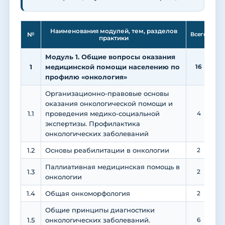
Ле
Наименования модулей, тем, разделов
№
Всего
практики
Модуль 1. Общие вопросы оказания
1
медицинской помощи населению по
16
1
профилю «онкология»
Организационно-правовые основы
оказания онкологической помощи и
1.1
проведения медико-социальной
4
экспертизы. Профилактика
онкологических заболеваний
1.2
Основы реабилитации в онкологии
2
Паллиативная медицинская помощь в
1.3
2
онкологии
1.4
Общая онкоморфология
2
Общие принципы диагностики
1.5
онкологических заболеваний.
6