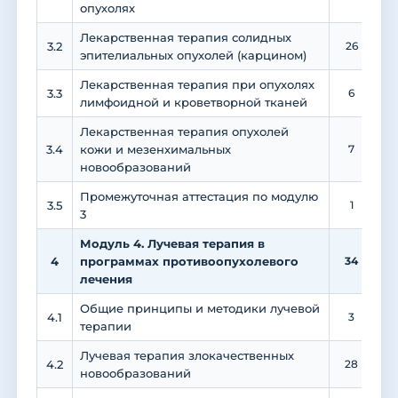
опухолях
Лекарственная терапия солидных
3.2
26
эпителиальных опухолей (карцином)
Лекарственная терапия при опухолях
3.3
6
лимфоидной и кроветворной тканей
Лекарственная терапия опухолей
3.4
кожи и мезенхимальных
7
новообразований
Промежуточная аттестация по модулю
3.5
1
3
Модуль 4. Лучевая терапия в
4
программах противоопухолевого
34
лечения
Общие принципы и методики лучевой
4.1
3
терапии
Лучевая терапия злокачественных
4.2
28
новообразований