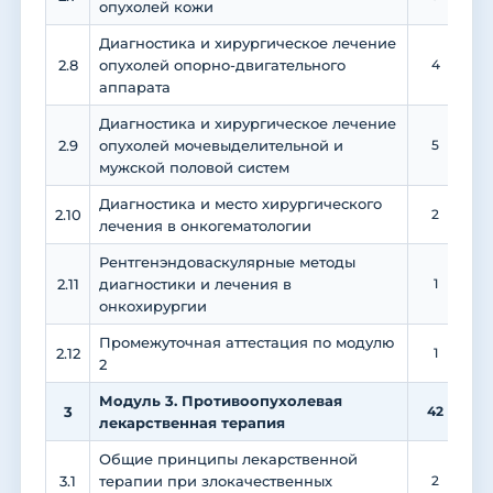
опухолей кожи
Диагностика и хирургическое лечение
2.8
опухолей опорно-двигательного
4
аппарата
Диагностика и хирургическое лечение
2.9
опухолей мочевыделительной и
5
мужской половой систем
Диагностика и место хирургического
2.10
2
лечения в онкогематологии
Рентгенэндоваскулярные методы
2.11
диагностики и лечения в
1
1
онкохирургии
Промежуточная аттестация по модулю
2.12
1
2
Модуль 3. Противоопухолевая
3
42
1
лекарственная терапия
Общие принципы лекарственной
3.1
терапии при злокачественных
2
1