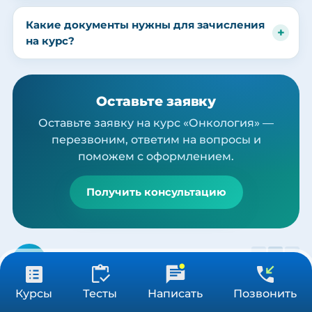
Какие документы нужны для зачисления
на курс?
Оставьте заявку
Оставьте заявку на курс «Онкология» —
перезвоним, ответим на вопросы и
поможем с оформлением.
Получить консультацию
Наш сайт в автоматическом режиме собирает данные о Вашем
местоположении, IP адресе и файлах cookies. Продолжая пользоваться
Принять
сайтом, вы даете
согласие
на обработку указанных персональных данных.
Похожие программы
от 3 900 ₽
Получить консультацию
Курсы
Тесты
Написать
Позвонить
36/72/144 ч