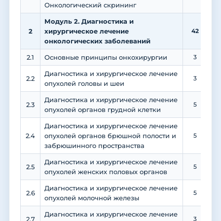
Онкологический скрининг
Модуль 2. Диагностика и
2
хирургическое лечение
42
1
онкологических заболеваний
2.1
Основные принципы онкохирургии
3
1
Диагностика и хирургическое лечение
2.2
3
1
опухолей головы и шеи
Диагностика и хирургическое лечение
2.3
5
опухолей органов грудной клетки
Диагностика и хирургическое лечение
2.4
опухолей органов брюшной полости и
5
забрюшинного пространства
Диагностика и хирургическое лечение
2.5
5
опухолей женских половых органов
Диагностика и хирургическое лечение
2.6
5
опухолей молочной железы
Диагностика и хирургическое лечение
2.7
3
1