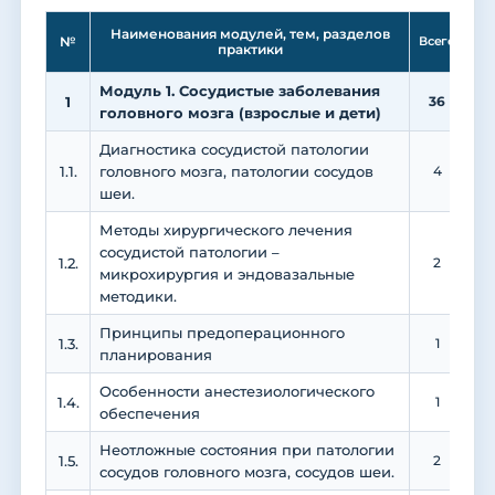
Ле
Наименования модулей, тем, разделов
№
Всего
практики
Модуль 1. Сосудистые заболевания
1
36
2
головного мозга (взрослые и дети)
Диагностика сосудистой патологии
1.1.
головного мозга, патологии сосудов
4
шеи.
Методы хирургического лечения
сосудистой патологии –
1.2.
2
микрохирургия и эндовазальные
методики.
Принципы предоперационного
1.3.
1
1
планирования
Особенности анестезиологического
1.4.
1
1
обеспечения
Неотложные состояния при патологии
1.5.
2
сосудов головного мозга, сосудов шеи.