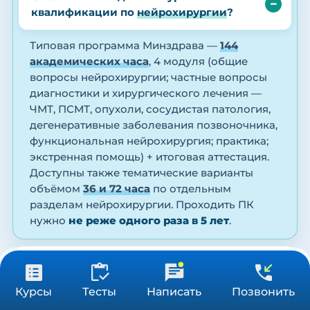
квалификации по
нейрохирургии
?
Типовая программа Минздрава —
144
академических часа
, 4 модуля (общие
вопросы нейрохирургии; частные вопросы
диагностики и хирургического лечения —
ЧМТ, ПСМТ, опухоли, сосудистая патология,
дегенеративные заболевания позвоночника,
функциональная нейрохирургия; практика;
экстренная помощь) + итоговая аттестация.
Доступны также тематические варианты
объёмом
36 и 72 часа
по отдельным
разделам нейрохирургии. Проходить ПК
нужно
не реже одного раза в 5 лет
.
Кем можно работать после курса
«Нейрохирургия»
?
от 3 900 ₽
Получить консультацию
Курсы
Тесты
Написать
Позвонить
36/72/144 ч