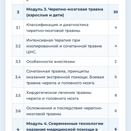
Модуль 3. Черепно-мозговая травма
3
30
2
(взрослые и дети)
Классификация и диагностика
3.1
4
черепно-мозговой травмы.
Интенсивная терапия при
3.2
изолированной и сочетанной травме
4
ЦНС.
3.3
Особенности анестезии
2
Сочетанная травма, принципы
3.4
оказания экстренной помощи. Боевая
6
травма черепа и головного мозга.
Хирургическое лечение травмы
3.5
8
черепа и головного мозга
Осложнения и последствия черепно-
3.6
6
мозговой травмы
Модуль 4. Современные технологии
4
оказания медицинской помощи в
6