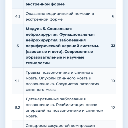
экстренной форме
Оказание медицинской помощи в
4.1
6
экстренной форме
Модуль 5. Спинальная
нейрохирургия. Функциональная
нейрохирургия, заболевания
5
периферической нервной системы.
32
2
(взрослые и дети). Современные
образовательные и научные
технологии
Травма позвоночника и спинного
мозга. Опухоли спинного мозга и
5.1.
10
позвоночника. Сосудистая патология
спинного мозга
Дегенеративные заболевания
позвоночника. Реабилитация после
5.2
10
операций на позвоночнике и спинном
мозге.
Синдромы сосудистой компрессии