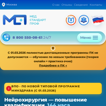
Москва
О нас
Отзывы
Сведения
Контакты
Меню
8 800 550-08-61
24/7
С 01.03.2026 полностью дистанционные программы ПК не
допускаются — обучение по новым требованиям (теория
онлайн + практика очно)
Подробнее о ПК →
1/4
ВПО · ПО НОВОЙ ТИПОВОЙ ПРОГРАММЕ
МИНЗДРАВА (С 01.03.2026)
Высшее звено · новая типовая программа
Нейрохирургия — повышение
Нейрохирургия — ПК, 36/72/144 ч
квалификации,
144 часа