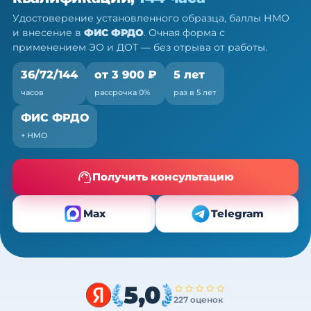
Очно (практика) + теория онлайн, без отрыва от
Удостоверение установленного образца, баллы НМО
работы
и внесение в
ФИС ФРДО
. Очная форма с
применением ЭО и ДОТ — без отрыва от работы.
36/72/144
от 3 900 ₽
5 лет
часов
рассрочка 0%
раз в 5 лет
ФИС ФРДО
+ НМО
Получить консультацию
Max
Telegram
5,0
227 оценок