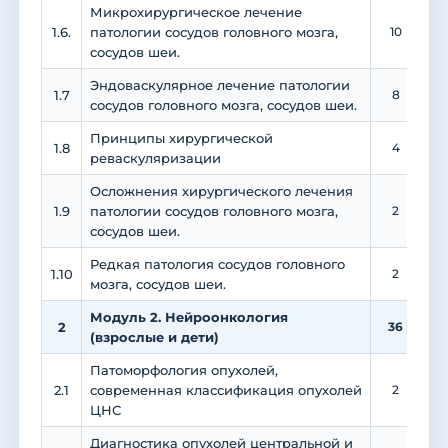
Микрохирургическое лечение
1.6.
патологии сосудов головного мозга,
10
сосудов шеи.
Эндоваскулярное лечение патологии
1.7
8
сосудов головного мозга, сосудов шеи.
Принципы хирургической
1.8
4
реваскуляризации
Осложнения хирургического лечения
1.9
патологии сосудов головного мозга,
2
сосудов шеи.
Редкая патология сосудов головного
1.10
2
мозга, сосудов шеи.
Модуль 2. Нейроонкология
2
36
2
(взрослые и дети)
Патоморфология опухолей,
2.1
современная классификация опухолей
2
ЦНС
Диагностика опухолей центральной и