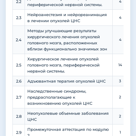
2.2
4
периферической нервной системы.
Нейроанестезия и нейрореанимация
2.3
4
в лечении опухолей ЦНС
Методы улучшающие результаты
хирургического лечения опухолей
2.4
4
головного мозга, расположенных
вблизи функционально значимых зон
Хирургическое лечение опухолей
2.5
головного мозга, периферической
14
нервной системы.
2.6
Адъювантная терапия опухолей ЦНС
3
Наследственные синдромы,
2.7
предрасполагающие к
2
возникновению опухолей ЦНС
Неопухолевые объемные заболевания
2.8
2
ЦНС
Промежуточная аттестация по модулю
2.9
1
2