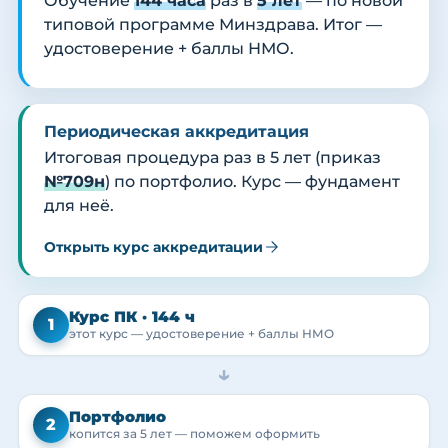
Обучение
144 часа
раз в
5 лет
— по новой
типовой программе Минздрава. Итог —
удостоверение + баллы НМО.
Периодическая аккредитация
Итоговая процедура раз в 5 лет (приказ
№709н
) по портфолио. Курс — фундамент
для неё.
Открыть курс аккредитации
Курс ПК · 144 ч
1
этот курс — удостоверение + баллы НМО
→
Портфолио
2
копится за 5 лет — поможем оформить