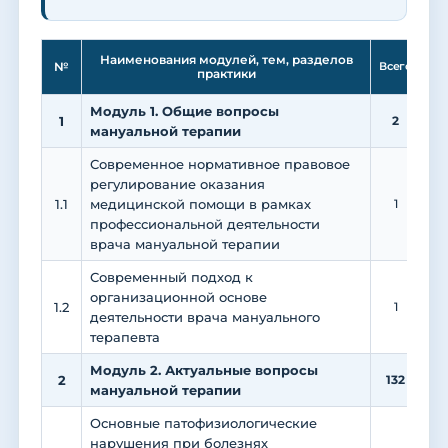
Ле
Наименования модулей, тем, разделов
№
Всего
практики
Модуль 1. Общие вопросы
1
2
мануальной терапии
Современное нормативное правовое
регулирование оказания
1.1
медицинской помощи в рамках
1
1
профессиональной деятельности
врача мануальной терапии
Современный подход к
организационной основе
1.2
1
1
деятельности врача мануального
терапевта
Модуль 2. Актуальные вопросы
2
132
4
мануальной терапии
Основные патофизиологические
нарушения при болезнях