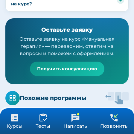
на курс?
Оставьте заявку
Оставьте заявку на курс «Мануальная
терапия» — перезвоним, ответим на
вопросы и поможем с оформлением.
Получить консультацию
Похожие программы
от 3 900 ₽
Получить консультацию
Курсы
Тесты
Написать
Позвонить
36/72/144 ч