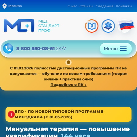
Москва
О нас
Отзывы
Сведения
Контакты
Меню
8 800 550-08-61
24/7
С 01.03.2026 полностью дистанционные программы ПК не
допускаются — обучение по новым требованиям (теория
онлайн + практика очно)
Подробнее о ПК →
1/4
ВПО · ПО НОВОЙ ТИПОВОЙ ПРОГРАММЕ
МИНЗДРАВА (С 01.03.2026)
Высшее звено · новая типовая программа
Мануальная терапия — повышение
Мануальная терапия — ПК,
квалификации,
144 часа