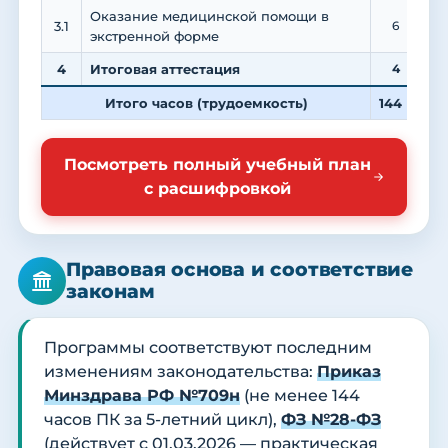
Оказание медицинской помощи в
3.1
6
экстренной форме
4
Итоговая аттестация
4
Итого часов (трудоемкость)
144
4
Посмотреть полный учебный план
с расшифровкой
Правовая основа и соответствие
законам
Программы соответствуют последним
изменениям законодательства:
Приказ
Минздрава РФ №709н
(не менее 144
часов ПК за 5-летний цикл),
ФЗ №28-ФЗ
(действует с 01.03.2026 — практическая