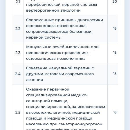
2.1
30
периферической нервной системы
вертеброгенной этиологии
Современные принципы диагностики
остеохондроза позвоночника,
2.2
18
сопровождающегося болезнями
нервной системы
Мануальные лечебные техники при
2.3
неврологических проявлениях
18
остеохондроза позвоночника
Сочетание мануальной терапии с
2.4
другими методами современного
18
лечения
Оказание первичной
специализированной медико-
санитарной помощи,
специализированной, за исключением
2.5
высокотехнологичной, медицинской
18
помощи и медицинской помощи
населению при санаторно-курортном
лечении по профилю «мануальная