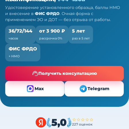
36/72/144 ч
Удостоверение установленного образца, баллы НМО
Очно (практика) + теория онлайн, без отрыва от
и внесение в
ФИС ФРДО
. Очная форма с
работы
применением ЭО и ДОТ — без отрыва от работы.
36/72/144
от 3 900 ₽
5 лет
часов
рассрочка 0%
раз в 5 лет
ФИС ФРДО
+ НМО
Получить консультацию
Max
Telegram
5,0
227 оценок