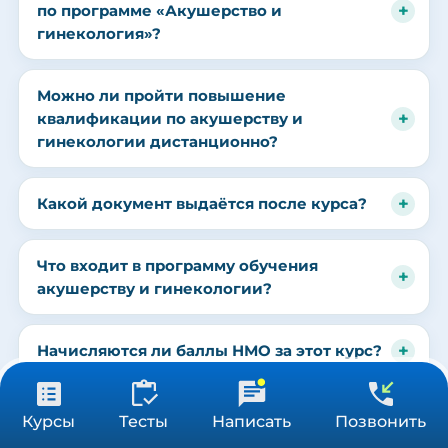
по программе «Акушерство и
гинекология»?
Можно ли пройти повышение
квалификации по акушерству и
гинекологии дистанционно?
Какой документ выдаётся после курса?
Что входит в программу обучения
акушерству и гинекологии?
Начисляются ли баллы НМО за этот курс?
от 3 900 ₽
Сколько стоит обучение по акушерству и
Получить консультацию
Курсы
Тесты
Написать
Позвонить
36/72/144 ч
гинекологии?