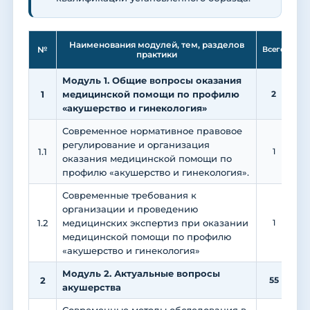
Ле
Наименования модулей, тем, разделов
№
Всего
практики
Модуль 1. Общие вопросы оказания
1
медицинской помощи по профилю
2
«акушерство и гинекология»
Современное нормативное правовое
регулирование и организация
1.1
1
1
оказания медицинской помощи по
профилю «акушерство и гинекология».
Современные требования к
организации и проведению
1.2
медицинских экспертиз при оказании
1
1
медицинской помощи по профилю
«акушерство и гинекология»
Модуль 2. Актуальные вопросы
2
55
акушерства