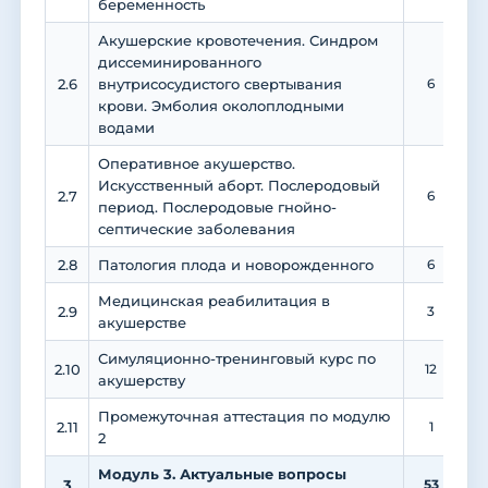
беременность
Акушерские кровотечения. Синдром
диссеминированного
2.6
внутрисосудистого свертывания
6
крови. Эмболия околоплодными
водами
Оперативное акушерство.
Искусственный аборт. Послеродовый
2.7
6
период. Послеродовые гнойно-
септические заболевания
2.8
Патология плода и новорожденного
6
Медицинская реабилитация в
2.9
3
акушерстве
Симуляционно-тренинговый курс по
2.10
12
акушерству
Промежуточная аттестация по модулю
2.11
1
2
Модуль 3. Актуальные вопросы
3
53