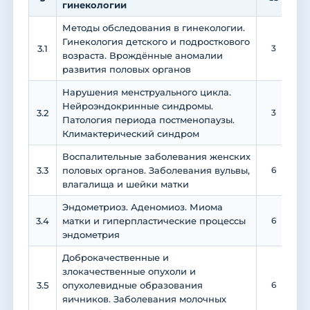
гинекологии
Методы обследования в гинекологии.
Гинекология детского и подросткового
3.1
3
возраста. Врождённые аномалии
развития половых органов
Нарушения менструального цикла.
Нейроэндокринные синдромы.
3.2
3
Патология периода постменопаузы.
Климактерический синдром
Воспалительные заболевания женских
3.3
половых органов. Заболевания вульвы,
6
влагалища и шейки матки
Эндометриоз. Аденомиоз. Миома
3.4
матки и гиперпластические процессы
6
эндометрия
Доброкачественные и
злокачественные опухоли и
3.5
опухолевидные образования
6
яичников. Заболевания молочных