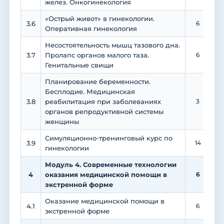
желез. Онкогинекология
«Острый живот» в гинекологии.
3.6
6
Оперативная гинекология
Несостоятельность мышц тазового дна.
3.7
Пролапс органов малого таза.
6
Генитальные свищи
Планирование беременности.
Бесплодие. Медицинская
3.8
реабилитация при заболеваниях
3
органов репродуктивной системы
женщины
Симуляционно-тренинговый курс по
3.9
14
гинекологии
Модуль 4. Современные технологии
4
оказания медицинской помощи в
6
экстренной форме
Оказание медицинской помощи в
4.1
6
экстренной форме