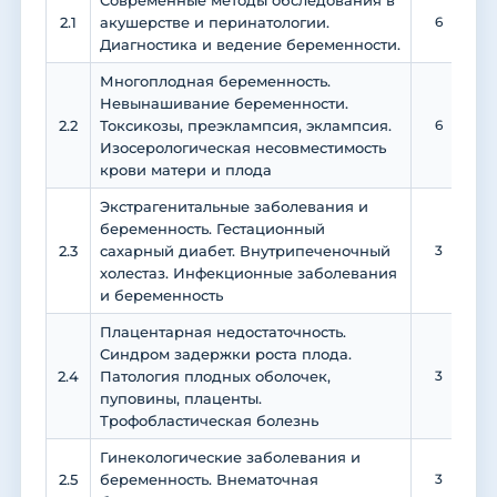
Современные методы обследования в
2.1
акушерстве и перинатологии.
6
Диагностика и ведение беременности.
Многоплодная беременность.
Невынашивание беременности.
2.2
Токсикозы, преэклампсия, эклампсия.
6
Изосерологическая несовместимость
крови матери и плода
Экстрагенитальные заболевания и
беременность. Гестационный
2.3
сахарный диабет. Внутрипеченочный
3
холестаз. Инфекционные заболевания
и беременность
Плацентарная недостаточность.
Синдром задержки роста плода.
2.4
Патология плодных оболочек,
3
пуповины, плаценты.
Трофобластическая болезнь
Гинекологические заболевания и
2.5
беременность. Внематочная
3