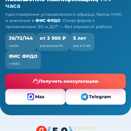
36/72/144 ч
часа
Очно (практика) + теория онлайн, без отрыва от
Удостоверение установленного образца, баллы НМО
работы
и внесение в
ФИС ФРДО
. Очная форма с
применением ЭО и ДОТ — без отрыва от работы.
36/72/144
от 3 900 ₽
5 лет
часов
рассрочка 0%
раз в 5 лет
ФИС ФРДО
+ НМО
Получить консультацию
Max
Telegram
5,0