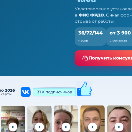
Удостоверение установле
в
ФИС ФРДО
. Очная фор
отрыва от работы.
36/72/144
от 3 900
часов
стоимость
ии — ПК, 36/72/144
Получить консул
а от работы
то 2026
 карты