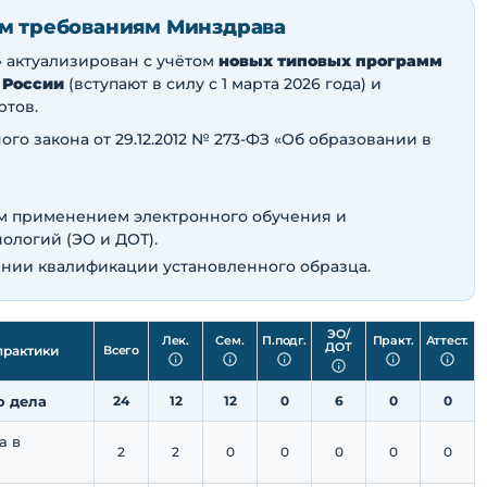
м требованиям Минздрава
» актуализирован с учётом
новых типовых программ
 России
(вступают в силу с 1 марта 2026 года) и
ртов.
ного закона от 29.12.2012 № 273-ФЗ «Об образовании в
ым применением электронного обучения и
ологий (ЭО и ДОТ).
нии квалификации установленного образца.
ЭО/
Лек.
Сем.
П.​подг.
Практ.
Аттест.
ДОТ
практики
Всего
о дела
24
12
12
0
6
0
0
а в
2
2
0
0
0
0
0