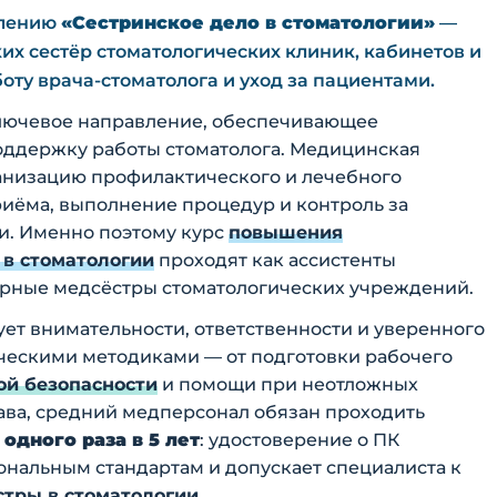
влению
«Сестринское дело в стоматологии»
—
х сестёр стоматологических клиник, кабинетов и
оту врача-стоматолога и уход за пациентами.
ключевое направление, обеспечивающее
оддержку работы стоматолога. Медицинская
рганизацию профилактического и лечебного
риёма, выполнение процедур и контроль за
и. Именно поэтому курс
повышения
 в стоматологии
проходят как ассистенты
дурные медсёстры стоматологических учреждений.
ет внимательности, ответственности и уверенного
ескими методиками — от подготовки рабочего
й безопасности
и помощи при неотложных
ава, средний медперсонал обязан проходить
дного раза в 5 лет
: удостоверение о ПК
нальным стандартам и допускает специалиста к
стры в стоматологии
.