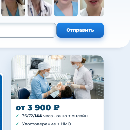
+105
Отправить
от 3 900 ₽
36/72/
144
часа · очно + онлайн
Удостоверение + НМО