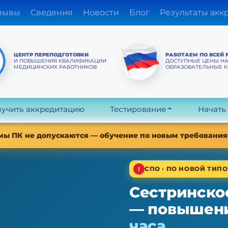
зывы
Сведения
Новости
Блог
Результаты акк
ЦЕНТР ПЕРЕПОДГОТОВКИ
РАБОТАЕМ ПО ВСЕЙ 
И ПОВЫШЕНИЯ КВАЛИФИКАЦИИ
ДОСТУПНЫЕ ЦЕНЫ Н
МЕДИЦИНСКИХ РАБОТНИКОВ
ОБРАЗОВАТЕЛЬНЫЕ 
учить аккредитацию
Тестирование
Начать
мы ПК не допускаются — обучение по новым требованиям
СПО · ПО НОВОЙ ТИПО
Сестринское
— повышен
часа