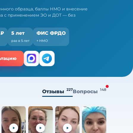
нного образца, баллы НМО и внесение
ма с применением ЭО и ДОТ — без
 ₽
5 лет
ФИС ФРДО
раз в 5 лет
+ НМО
ьтацию
227
148
Отзывы
Вопросы