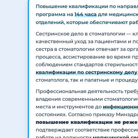
Повышение квалификации по напра
программа на
144 часа
для медицински
отделений, которые обеспечивают раб
Сестринское дело в стоматологии — 
качественный уход за пациентами и п
сестра в стоматологии отвечает за о
процесса, ассистирование во время п
соблюдением стандартов стерильност
квалификации по сестринскому делу
стоматолога, так и палатные и проце
Профессиональная деятельность требу
владения современными стоматологич
места и инструментов до
инфекционно
состояниях. Согласно приказу Минздр
повышение квалификации не реже о
подтверждает соответствие профессио
работе на должности
медицинской се