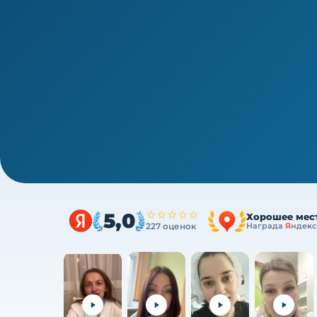
1/4
Среднее звено · новая типовая программа
Сестринское дело в стоматолог
ч
Очно (практика) + теория онлайн, без отрыв
5,0
Хорошее мес
227 оценок
Награда
Я
ндекс