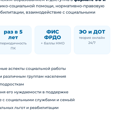
едико-социальной помощи, нормативно-правовую
абилитации, взаимодействие с социальными
раз в 5
ФИС
ЭО и ДОТ
лет
ФРДО
теория онлайн
24/7
периодичность
+ баллы НМО
ПК
ные аспекты социальной работы
и различным группам населения
 подросткам
вня его нуждаемости в поддержке
е с социальными службами и семьёй
льных льгот и реабилитации