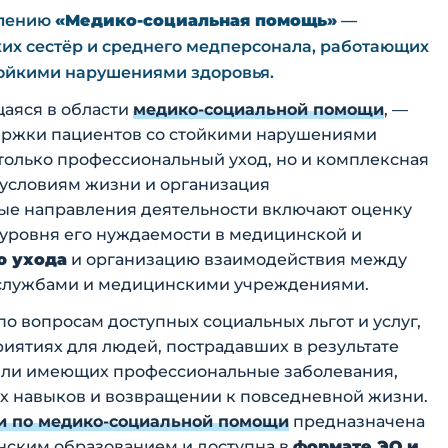
влению
«Медико-социальная помощь»
—
их сестёр и среднего медперсонала, работающих
тойкими нарушениями здоровья.
аяся в области
медико-социальной помощи
, —
ержки пациентов со стойкими нарушениями
 только профессиональный уход, но и комплексная
условиям жизни и организация
ые направления деятельности включают оценку
 уровня его нуждаемости в медицинской и
ю ухода
и организацию взаимодействия между
 службами и медицинскими учреждениями.
о вопросам доступных социальных льгот и услуг,
иятиях для людей, пострадавших в результате
 или имеющих профессиональные заболевания,
ых навыков и возвращении к повседневной жизни.
 по медико-социальной помощи
предназначена
нским образованием и доступна в
формате ЭО и