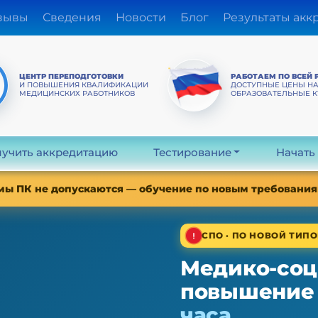
зывы
Сведения
Новости
Блог
Результаты акк
ЦЕНТР ПЕРЕПОДГОТОВКИ
РАБОТАЕМ ПО ВСЕЙ 
И ПОВЫШЕНИЯ КВАЛИФИКАЦИИ
ДОСТУПНЫЕ ЦЕНЫ Н
МЕДИЦИНСКИХ РАБОТНИКОВ
ОБРАЗОВАТЕЛЬНЫЕ 
учить аккредитацию
Тестирование
Начать
мы ПК не допускаются — обучение по новым требованиям
СПО · ПО НОВОЙ ТИПО
Медико-соц
повышение
часа