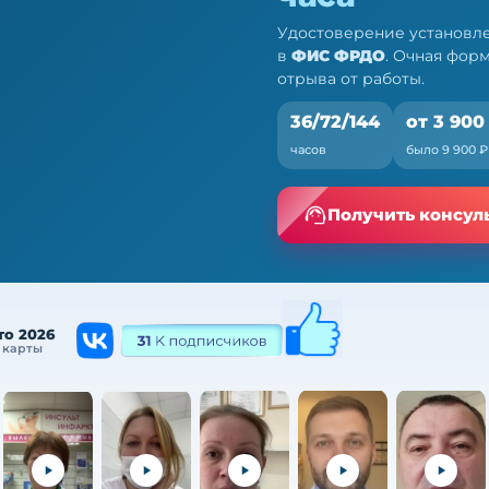
Удостоверение установле
в
ФИС ФРДО
. Очная фор
отрыва от работы.
36/72/144
от 3 900
часов
было 9 900 ₽
К, 36/72/144 ч
а от работы
Получить консул
то 2026
 карты