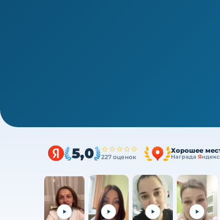
1/4
Среднее звено · новая типовая программа
Медико-социальная помощь — П
Очно (практика) + теория онлайн, без отрыв
5,0
Хорошее мес
227 оценок
Награда
Я
ндекс