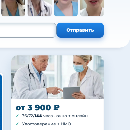
+105
Отправить
от 3 900 ₽
36/72/
144
часа · очно + онлайн
Удостоверение + НМО