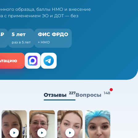
нного образца, баллы НМО и внесение
ма с применением ЭО и ДОТ — без
 ₽
5 лет
ФИС ФРДО
раз в 5 лет
+ НМО
ьтацию
227
148
Отзывы
Вопросы