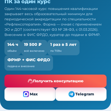
ПК за один курс
рефлексотерапевтов: 144 ч ПК за
один курс
Один 144-часовой курс повышения квалификации
закрывает весь образовательный минимум для
Один курс закрывает весь минимум портфолио
периодической аккредитации по специальности
— по 709н и ФЗ № 28-ФЗ
«Рефлексотерапия». Форма — очная с применением
ЭО и ДОТ (соответствует ФЗ № 28-ФЗ, с 01.03.2026).
Внесение в ФИС ФРДО, куратор до подачи в ФРМР.
144 ч
19 500 ₽
1 раз в 5 лет
объём
всё включено
по 709н
ФРМР + ФИС ФРДО
подача и внесение
Получить консультацию
Max
Telegram