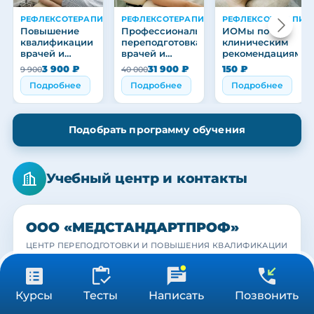
РЕФЛЕКСОТЕРАПИЯ
РЕФЛЕКСОТЕРАПИЯ
РЕФЛЕКСОТЕРАПИЯ
Повышение
Профессиональная
ИОМы по
квалификации
переподготовка
клиническим
врачей и
врачей и
рекомендациям
медицинских
медицинских
3 900 ₽
31 900 ₽
150 ₽
9 900
40 000
работников
работников
Подробнее
Подробнее
Подробнее
Подобрать программу обучения
Учебный центр и контакты
ООО «МЕДСТАНДАРТПРОФ»
ЦЕНТР ПЕРЕПОДГОТОВКИ И ПОВЫШЕНИЯ КВАЛИФИКАЦИИ
МЕДИЦИНСКИХ РАБОТНИКОВ
МЕДСТАНДАРТПРОФ
МЕДСТАНДАРТПРОФ
МЕДСТАНДАРТПРОФ
КОНТАКТЫ
Учебный центр
Наша команда
Выпускники
19 500 ₽
Получить консультацию
Курсы
Тесты
Написать
Позвонить
144 ч
Практика с действующими специалистами
Преподаватели и кураторы центра
Вручение удостоверений и сертификатов
Telegram
MAX