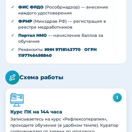
ФИС ФРДО
(Рособрнадзор) — внесение
каждого удостоверения
ФРМР
(Минздрав РФ) — регистрация в
реестре медработников
Портал НМО
— начисление баллов за
обучение
Реквизиты:
ИНН 9718143770
·
ОГРН
1197746498840
Схема работы
1
Курс ПК на 144 часа
Записываетесь на курс «Рефлексотерапия»,
проходите обучение (в удобном темпе). Куратор
сопровождает от заявки до итогового