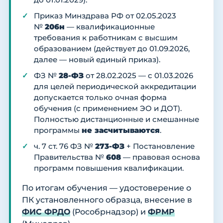
до 01.01.2029).
Приказ Минздрава РФ от 02.05.2023
№
206н
— квалификационные
требования к работникам с высшим
образованием (действует до 01.09.2026,
далее — новый единый приказ).
ФЗ №
28-ФЗ
от 28.02.2025 — с 01.03.2026
для целей периодической аккредитации
допускается только очная форма
обучения (с применением ЭО и ДОТ).
Полностью дистанционные и смешанные
программы
не засчитываются
.
ч. 7 ст. 76 ФЗ №
273-ФЗ
+ Постановление
Правительства №
608
— правовая основа
программ повышения квалификации.
По итогам обучения — удостоверение о
ПК установленного образца, внесение в
ФИС ФРДО
(Рособрнадзор) и
ФРМР