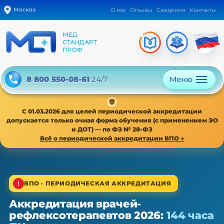
Москва
О нас
Отзывы
Сведения
Контакты
Меню
8 800 550-08-61
24/7
С 01.03.2026 для целей периодической аккредитации
допускается только очная форма обучения (с применением ЭО
и ДОТ) — по ФЗ № 28-ФЗ
Всё о периодической аккредитации ВПО →
1/4
ВПО · ПЕРИОДИЧЕСКАЯ АККРЕДИТАЦИЯ
Аккредитация врачей-
ВПО · периодическая аккредитация · 1 раз в 5 лет
рефлексотерапевтов 2026:
144 часа
Аккредитация врачей-