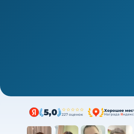
1/4
ВПО · периодическая аккредитация · 1 раз в 5 лет
Аккредитация врачей-пластиче
144 ч ПК за один курс
Один курс закрывает весь минимум портфол
ФЗ
5,0
Хорошее мес
227 оценок
Награда
Я
ндекс