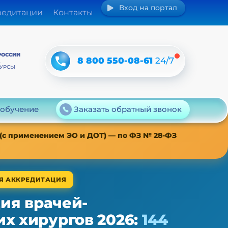
Вход на портал
редитации
Контакты
РОССИИ
8 800 550-08-61
24/7
А
КУРСЫ
 обучение
Заказать обратный звонок
 (с применением ЭО и ДОТ) — по ФЗ № 28-ФЗ
АЯ АККРЕДИТАЦИЯ
ия врачей-
х хирургов 2026:
144