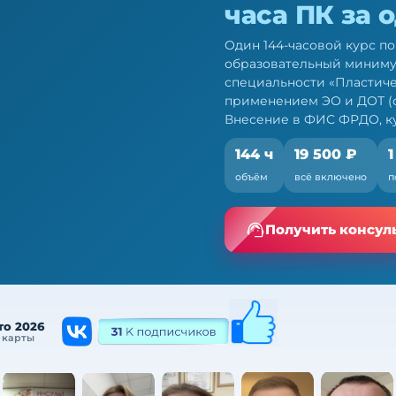
часа ПК за 
Один 144-часовой курс п
образовательный миниму
специальности «Пластиче
применением ЭО и ДОТ (со
Внесение в ФИС ФРДО, ку
144 ч
19 500 ₽
1
ских хирургов:
объём
всё включено
п
ио — по 709н и ФЗ № 28-
Получить консул
то 2026
 карты