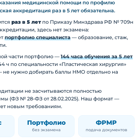
к оказания медицинской помощи по профилю
кая аккредитация раз в 5 лет обязательна.
ится
раз в 5 лет
по Приказу Минздрава РФ № 709н
 аккредитации, здесь нет экзамена:
ет
портфолио специалиста
— образование, стаж,
ти.
ной части портфолио —
144 часа обучения за 5 лет
144 ч по специальности «Пластическая хирургия»
— не нужно добирать баллы НМО отдельно на
кредитации не засчитываются полностью
 (ФЗ № 28-ФЗ от 28.02.2025). Наш формат —
ует новым требованиям.
с
Портфолио
ФРМР
без экзамена
подача документов