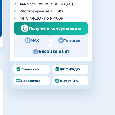
144
часа · очно (с ЭО и ДОТ)
Удостоверение + НМО
ФИС ФРДО · по №709н
Получить консультацию
MAX
Telegram
8 800 550-08-61
Лицензия
ФИС ФРДО
Рассрочка
Вычет 13%