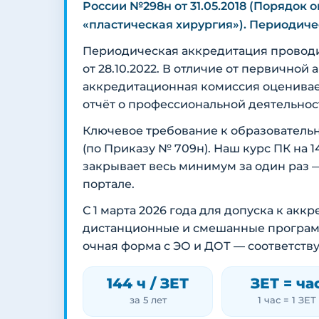
России №298н от 31.05.2018 (Порядо
«пластическая хирургия»). Периодичес
Периодическая аккредитация провод
от 28.10.2022. В отличие от первичной
аккредитационная комиссия оценива
отчёт о профессиональной деятельнос
Ключевое требование к образователь
(по Приказу № 709н). Наш курс ПК на 
закрывает весь минимум за один раз 
портале.
С 1 марта 2026 года для допуска к ак
дистанционные и смешанные программы
очная форма с ЭО и ДОТ — соответств
144 ч / ЗЕТ
ЗЕТ = ча
за 5 лет
1 час = 1 ЗЕТ