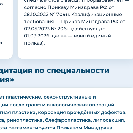
специалистов с высшим образованием —
го
согласно Приказу Минздрава РФ от
28.10.2022 № 709н. Квалификационные
требования — Приказ Минздрава РФ от
02.05.2023 № 206н (действует до
01.09.2026, далее — новый единый
й
приказ).
дитация по специальности
гия»
ет пластические, реконструктивные и
ции после травм и онкологических операций
утная пластика, коррекция врождённых дефектов,
а, ринопластика, блефаропластика, липосакция,
бота регламентируется Приказом Минздрава