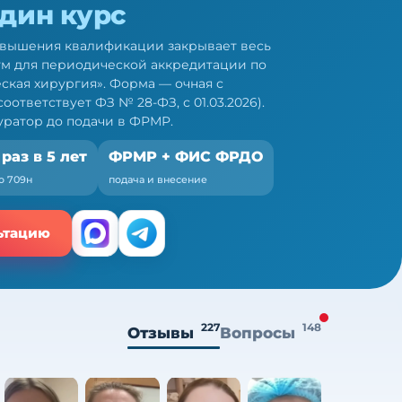
один курс
овышения квалификации закрывает весь
м для периодической аккредитации по
ская хирургия». Форма — очная с
ответствует ФЗ № 28-ФЗ, с 01.03.2026).
ратор до подачи в ФРМР.
 раз в 5 лет
ФРМР + ФИС ФРДО
о 709н
подача и внесение
ьтацию
227
148
Отзывы
Вопросы