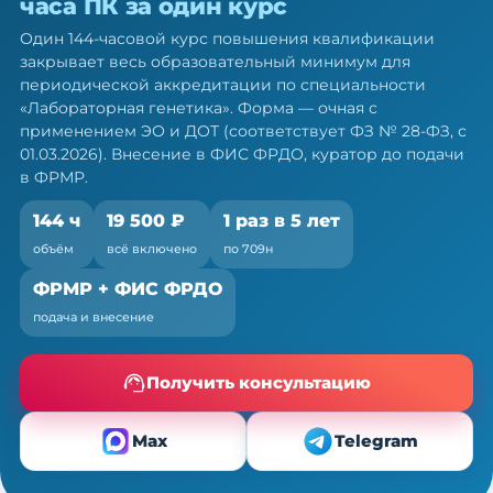
часа ПК за один курс
лабораторных генетиков: 144 ч ПК
за один курс
Один 144-часовой курс повышения квалификации
закрывает весь образовательный минимум для
Один курс закрывает весь минимум портфолио
периодической аккредитации по специальности
— по 709н и ФЗ № 28-ФЗ
«Лабораторная генетика». Форма — очная с
применением ЭО и ДОТ (соответствует ФЗ № 28-ФЗ, с
01.03.2026). Внесение в ФИС ФРДО, куратор до подачи
в ФРМР.
144 ч
19 500 ₽
1 раз в 5 лет
объём
всё включено
по 709н
ФРМР + ФИС ФРДО
подача и внесение
Получить консультацию
Max
Telegram