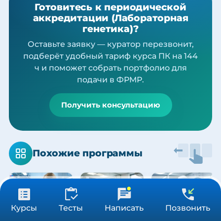
Готовитесь к периодической
аккредитации (Лабораторная
генетика)?
Оставьте заявку — куратор перезвонит,
подберёт удобный тариф курса ПК на 144
ч и поможет собрать портфолио для
подачи в ФРМР.
Получить консультацию
Похожие программы
Наш сайт в автоматическом режиме собирает данные о Вашем
местоположении, IP адресе и файлах cookies. Продолжая пользоваться
Принять
сайтом, вы даете
согласие
на обработку указанных персональных данных.
19 500 ₽
Получить консультацию
Курсы
Тесты
Написать
Позвонить
144 ч