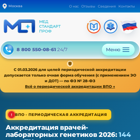
Москва
О нас
Отзывы
Сведения
Контакты
Меню
8 800 550-08-61
24/7
С 01.03.2026 для целей периодической аккредитации
допускается только очная форма обучения (с применением ЭО
и ДОТ) — по ФЗ № 28-ФЗ
Всё о периодической аккредитации ВПО →
1/4
ВПО · ПЕРИОДИЧЕСКАЯ АККРЕДИТАЦИЯ
Аккредитация врачей-
ВПО · периодическая аккредитация · 1 раз в 5 лет
лабораторных генетиков 2026:
144
Аккредитация врачей-