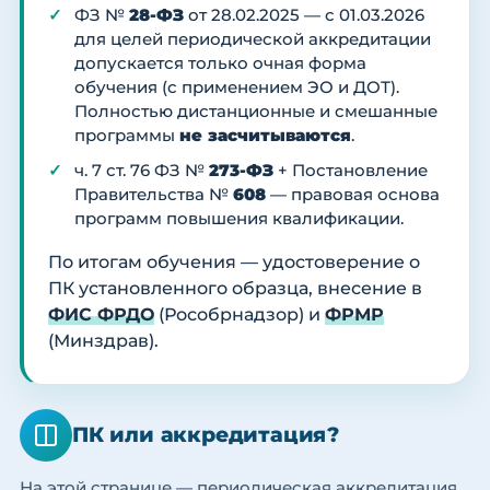
ФЗ №
28-ФЗ
от 28.02.2025 — с 01.03.2026
для целей периодической аккредитации
допускается только очная форма
обучения (с применением ЭО и ДОТ).
Полностью дистанционные и смешанные
программы
не засчитываются
.
ч. 7 ст. 76 ФЗ №
273-ФЗ
+ Постановление
Правительства №
608
— правовая основа
программ повышения квалификации.
По итогам обучения — удостоверение о
ПК установленного образца, внесение в
ФИС ФРДО
(Рособрнадзор) и
ФРМР
(Минздрав).
ПК или аккредитация?
На этой странице — периодическая аккредитация