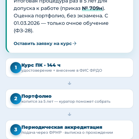
Итоговая процедура раз в 5 лет для
допуска к работе (приказ
№ 709н
).
Оценка портфолио, без экзамена. С
01.03.2026 — только очное обучение
(ФЗ-28).
Оставить заявку на курс
Курс ПК · 144 ч
1
удостоверение + внесение в ФИС ФРДО
→
Портфолио
2
копится за 5 лет — куратор поможет собрать
→
Периодическая аккредитация
3
подача через ФРМР · выписка о прохождении