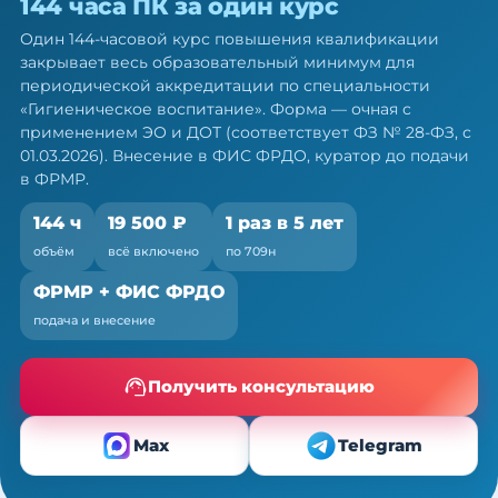
144 часа ПК за один курс
гигиеническому воспитанию: 144
ч ПК за один курс
Один 144-часовой курс повышения квалификации
закрывает весь образовательный минимум для
Один курс закрывает весь минимум портфолио
периодической аккредитации по специальности
— по 709н и ФЗ № 28-ФЗ
«Гигиеническое воспитание». Форма — очная с
применением ЭО и ДОТ (соответствует ФЗ № 28-ФЗ, с
01.03.2026). Внесение в ФИС ФРДО, куратор до подачи
в ФРМР.
144 ч
19 500 ₽
1 раз в 5 лет
объём
всё включено
по 709н
ФРМР + ФИС ФРДО
подача и внесение
Получить консультацию
Max
Telegram