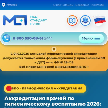
Москва
О нас
Отзывы
Сведения
Контакты
Меню
8 800 550-08-61
24/7
С 01.03.2026 для целей периодической аккредитации
допускается только очная форма обучения (с применением ЭО
и ДОТ) — по ФЗ № 28-ФЗ
Всё о периодической аккредитации ВПО →
1/4
ВПО · ПЕРИОДИЧЕСКАЯ АККРЕДИТАЦИЯ
Аккредитация врачей по
ВПО · периодическая аккредитация · 1 раз в 5 лет
гигиеническому воспитанию 2026:
Аккредитация врачей по