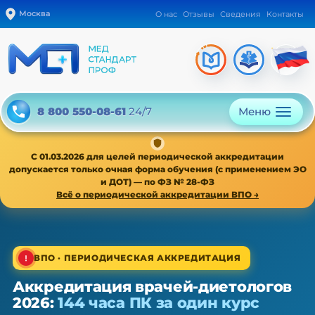
Москва
О нас
Отзывы
Сведения
Контакты
Меню
8 800 550-08-61
24/7
С 01.03.2026 для целей периодической аккредитации
допускается только очная форма обучения (с применением ЭО
и ДОТ) — по ФЗ № 28-ФЗ
Всё о периодической аккредитации ВПО →
1/4
ВПО · ПЕРИОДИЧЕСКАЯ АККРЕДИТАЦИЯ
Аккредитация врачей-диетологов
ВПО · периодическая аккредитация · 1 раз в 5 лет
2026:
144 часа ПК за один курс
Аккредитация врачей-