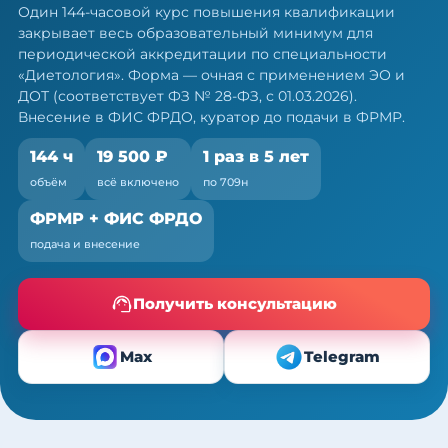
диетологов: 144 ч ПК за один курс
Один 144-часовой курс повышения квалификации
закрывает весь образовательный минимум для
Один курс закрывает весь минимум портфолио
периодической аккредитации по специальности
— по 709н и ФЗ № 28-ФЗ
«Диетология». Форма — очная с применением ЭО и
ДОТ (соответствует ФЗ № 28-ФЗ, с 01.03.2026).
Внесение в ФИС ФРДО, куратор до подачи в ФРМР.
144 ч
19 500 ₽
1 раз в 5 лет
объём
всё включено
по 709н
ФРМР + ФИС ФРДО
подача и внесение
Получить консультацию
Max
Telegram