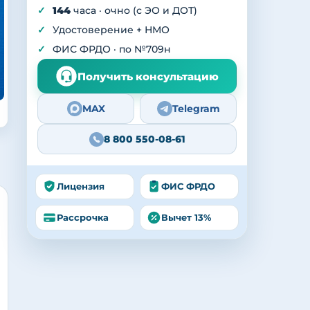
144
часа · очно (с ЭО и ДОТ)
Удостоверение + НМО
ФИС ФРДО · по №709н
Получить консультацию
MAX
Telegram
8 800 550-08-61
Лицензия
ФИС ФРДО
Рассрочка
Вычет 13%