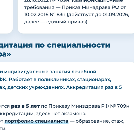
28.10.2022 № 709н. Квалификационные
требования — Приказ Минздрава РФ от
10.02.2016 № 83н (действует до 01.09.2026,
далее — единый приказ).
дитация по специальности
ра»
и индивидуальные занятия лечебной
К. Работает в поликлиниках, стационарах,
х, детских учреждениях. Аккредитация раз в 5
ится
раз в 5 лет
по Приказу Минздрава РФ № 709н
 аккредитации, здесь нет экзамена:
ет
портфолио специалиста
— образование, стаж,
ти.