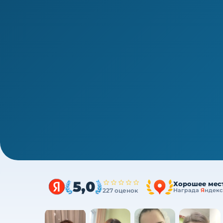
1/4
СПО · периодическая аккредитация · 1 раз в 5 лет
Аккредитация инструкторов п
физкультуре: 144 ч ПК за один 
Один курс закрывает весь минимум портфол
ФЗ
5,0
Хорошее мес
227 оценок
Награда
Я
ндекс