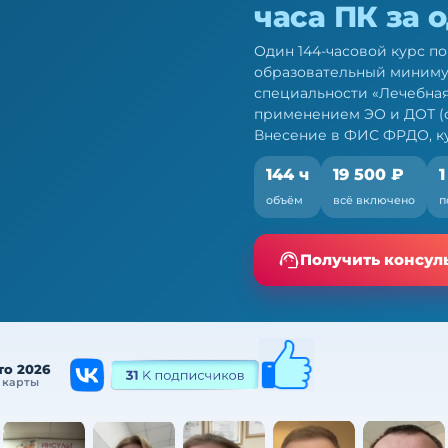
часа ПК за 
Один 144-часовой курс п
образовательный миниму
специальности «Лечебная
применением ЭО и ДОТ (со
Внесение в ФИС ФРДО, ку
144 ч
19 500 ₽
1
о лечебной
объём
всё включено
п
курс
ио — по 709н и ФЗ № 28-
Получить консул
то 2026
 карты