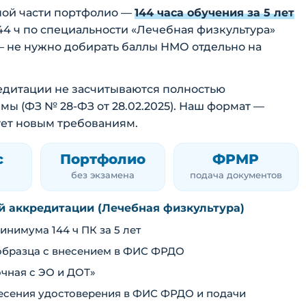
ной части портфолио —
144 часа обучения за 5 лет
144 ч по специальности «Лечебная физкультура»
— не нужно добирать баллы НМО отдельно на
кредитации не засчитываются полностью
 (ФЗ № 28-ФЗ от 28.02.2025). Наш формат —
ует новым требованиям.
с
Портфолио
ФРМР
без экзамена
подача документов
ой аккредитации (Лечебная физкультура)
нимума 144 ч ПК за 5 лет
образца с внесением в ФИС ФРДО
чная с ЭО и ДОТ»
внесения удостоверения в ФИС ФРДО и подачи