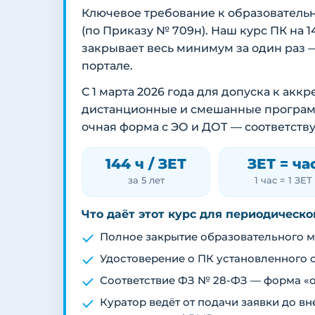
Ключевое требование к образователь
(по Приказу № 709н). Наш курс ПК на 
закрывает весь минимум за один раз 
портале.
С 1 марта 2026 года для допуска к ак
дистанционные и смешанные программы
очная форма с ЭО и ДОТ — соответств
144 ч / ЗЕТ
ЗЕТ = ча
за 5 лет
1 час = 1 ЗЕТ
Что даёт этот курс для периодическ
Полное закрытие образовательного ми
Удостоверение о ПК установленного 
Соответствие ФЗ № 28-ФЗ — форма «о
Куратор ведёт от подачи заявки до 