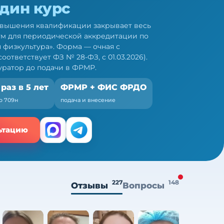
один курс
овышения квалификации закрывает весь
м для периодической аккредитации по
 физкультура». Форма — очная с
ответствует ФЗ № 28-ФЗ, с 01.03.2026).
ратор до подачи в ФРМР.
 раз в 5 лет
ФРМР + ФИС ФРДО
о 709н
подача и внесение
ьтацию
227
148
Отзывы
Вопросы