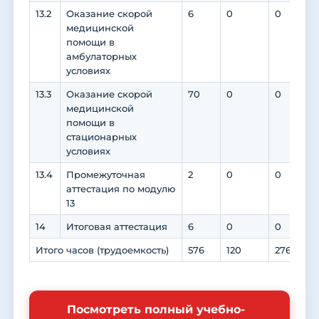
13.2
Оказание скорой
6
0
0
медицинской
помощи в
амбулаторных
условиях
13.3
Оказание скорой
70
0
0
медицинской
помощи в
стационарных
условиях
13.4
Промежуточная
2
0
0
аттестация по модулю
13
14
Итоговая аттестация
6
0
0
Итого часов (трудоемкость)
576
120
276
1
Посмотреть полный учебно-