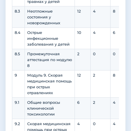
травмах у детей
8.3
Неотложные
12
4
8
состояния у
новорожденных
8.4
Острые
10
4
6
инфекционные
заболевания у детей
8.5
Промежуточная
2
0
0
аттестация по модулю
8
9
Модуль 9. Скорая
12
2
8
медицинская помощь
при острых
отравлениях
9.1
Общие вопросы
6
2
4
клинической
токсикологии
9.2
Скорая медицинская
4
0
4
помощь при острых