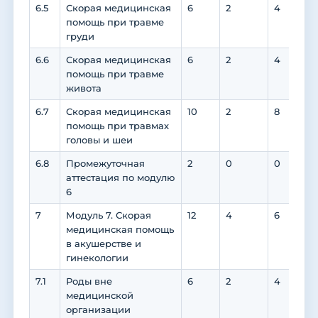
6.5
Скорая медицинская
6
2
4
помощь при травме
груди
6.6
Скорая медицинская
6
2
4
помощь при травме
живота
6.7
Скорая медицинская
10
2
8
помощь при травмах
головы и шеи
6.8
Промежуточная
2
0
0
аттестация по модулю
6
7
Модуль 7. Скорая
12
4
6
медицинская помощь
в акушерстве и
гинекологии
7.1
Роды вне
6
2
4
медицинской
организации