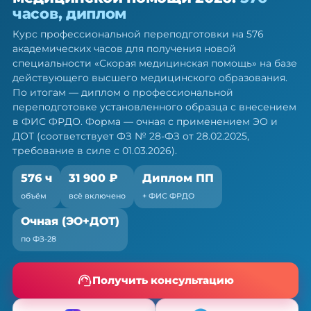
медицинской помощи — ПП, 576 ч
часов, диплом
Диплом о профессиональной переподготовке.
Курс профессиональной переподготовки на 576
Очная форма с ЭО и ДОТ, без отрыва от работы
академических часов для получения новой
специальности «Скорая медицинская помощь» на базе
действующего высшего медицинского образования.
По итогам — диплом о профессиональной
переподготовке установленного образца с внесением
в ФИС ФРДО. Форма — очная с применением ЭО и
ДОТ (соответствует ФЗ № 28-ФЗ от 28.02.2025,
требование в силе с 01.03.2026).
576 ч
31 900 ₽
Диплом ПП
объём
всё включено
+ ФИС ФРДО
Очная (ЭО+ДОТ)
по ФЗ-28
Получить консультацию