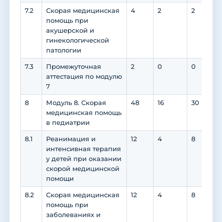
7.2
Скорая медицинская
4
2
2
помощь при
акушерской и
гинекологической
патологии
7.3
Промежуточная
2
0
0
аттестация по модулю
7
8
Модуль 8. Скорая
48
16
30
1
медицинская помощь
в педиатрии
8.1
Реанимация и
12
4
8
интенсивная терапия
у детей при оказании
скорой медицинской
помощи
8.2
Скорая медицинская
12
4
8
6
помощь при
заболеваниях и