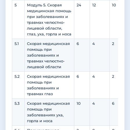
5
Модуль 5. Скорая
24
12
10
1
медицинская помощь
при заболеваниях и
травмах челюстно-
лицевой области,
глаз, уха, горла и носа
5.1
Скорая медицинская
6
4
2
2
помощь при
заболеваниях и
травмах челюстно-
лицевой области
5.2
Скорая медицинская
6
4
2
2
помощь при
заболеваниях и
травмах глаз
5.3
Скорая медицинская
10
4
6
6
помощь при
заболеваниях уха,
горла и носа