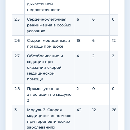
дыхательной
недостаточности
2.5
Сердечно-легочная
6
6
0
реанимация в особых
условиях
2.6
Скорая медицинская
18
6
12
6
помощь при шоке
2.7
Обезболивание и
4
2
2
седация при
оказании скорой
медицинской
помощи
2.8
Промежуточная
2
0
0
аттестация по модулю
2
3
Модуль 3. Скорая
42
12
28
2
медицинская помощь
при терапевтических
заболеваниях