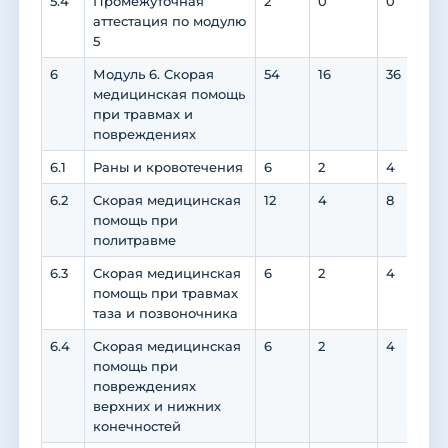
5.4
Промежуточная
2
0
0
аттестация по модулю
5
6
Модуль 6. Скорая
54
16
36
3
медицинская помощь
при травмах и
повреждениях
6.1
Раны и кровотечения
6
2
4
6.2
Скорая медицинская
12
4
8
6
помощь при
политравме
6.3
Скорая медицинская
6
2
4
помощь при травмах
таза и позвоночника
6.4
Скорая медицинская
6
2
4
помощь при
повреждениях
верхних и нижних
конечностей