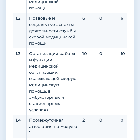
медицинской
помощи
1.2
Правовые и
6
0
6
социальные аспекты
деятельности службы
скорой медицинской
помощи
1.3
Организация работы
10
0
10
и функции
медицинской
организации,
оказывающей скорую
медицинскую
помощь, в
амбулаторных и
стационарных
условиях
1.4
Промежуточная
2
0
0
аттестация по модулю
1