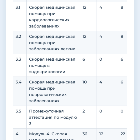
3.1
Скорая медицинская
12
4
8
6
помощь при
кардиологических
заболеваниях
3.2
Скорая медицинская
12
4
8
6
помощь при
заболеваниях легких
3.3
Скорая медицинская
6
0
6
6
помощь в
эндокринологии
3.4
Скорая медицинская
10
4
6
6
помощь при
неврологических
заболеваниях
3.5
Промежуточная
2
0
0
аттестация по модулю
3
4
Модуль 4. Скорая
36
12
22
1