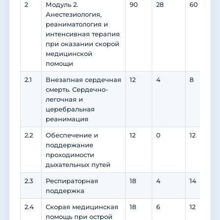
2
Модуль 2.
90
28
60
3
Анестезиология,
реаниматология и
интенсивная терапия
при оказании скорой
медицинской
помощи
2.1
Внезапная сердечная
12
4
8
6
смерть. Сердечно-
легочная и
церебральная
реанимация
2.2
Обеспечение и
12
0
12
6
поддержание
проходимости
дыхательных путей
2.3
Респираторная
18
4
14
6
поддержка
2.4
Скорая медицинская
18
6
12
6
помощь при острой