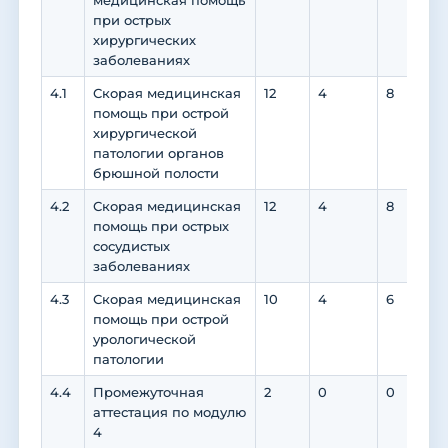
медицинская помощь
при острых
хирургических
заболеваниях
4.1
Скорая медицинская
12
4
8
6
помощь при острой
хирургической
патологии органов
брюшной полости
4.2
Скорая медицинская
12
4
8
6
помощь при острых
сосудистых
заболеваниях
4.3
Скорая медицинская
10
4
6
6
помощь при острой
урологической
патологии
4.4
Промежуточная
2
0
0
аттестация по модулю
4