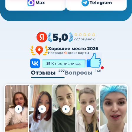
Max
Telegram
5,0
227 оценок
Хорошее место 2026
Награда
Я
ндекс карты
227
148
Отзывы
Вопросы