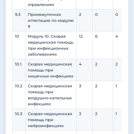
отравлениях
9.3
Промежуточная
2
0
0
аттестация по модулю
9
10
Модуль 10. Скорая
12
6
4
3
медицинская помощь
при инфекционных
заболеваниях
10.1
Скорая медицинская
4
2
2
2
помощь при
кишечных инфекциях
10.2
Скорая медицинская
3
2
1
1
помощь при
воздушно-капельных
инфекциях
10.3
Скорая медицинская
3
2
1
помощь при
нейроинфекциях