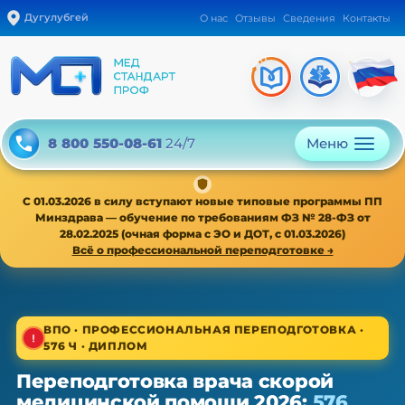
Дугулубгей
О нас
Отзывы
Сведения
Контакты
Меню
8 800 550-08-61
24/7
С 01.03.2026 в силу вступают новые типовые программы ПП
Минздрава — обучение по требованиям ФЗ № 28-ФЗ от
28.02.2025 (очная форма с ЭО и ДОТ, с 01.03.2026)
Всё о профессиональной переподготовке →
1/4
ВПО · ПРОФЕССИОНАЛЬНАЯ ПЕРЕПОДГОТОВКА ·
576 Ч · ДИПЛОМ
ВПО · новая типовая программа ПП с 01.03.2026
Переподготовка врача скорой
Переподготовка врача скорой
медицинской помощи 2026:
576