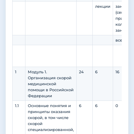
лекции
занятия 
(семинар
практику
коллокв
занятия)
всего
в
п
п
1
Модуль 1.
24
6
16
Организация скорой
медицинской
помощи в Российской
Федерации
1.1
Основные понятия и
6
6
0
принципы оказания
скорой, в том числе
скорой
специализированной,