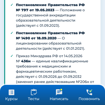
Постановление Правительства РФ
№ 797 от 19.05.2023
— Положение о
государственной аккредитации
образовательной деятельности
(действует с 01.09.2023).
Постановление Правительства РФ
№ 1490 от 18.09.2020
— О
лицензировании образовательной
деятельности (действует с 01.01.2021).
Приказ Минздрава РФ от 14.05.2026
№
436н
— единые квалификационные
требования к медицинским и
фармацевтическим работникам,
действует с 01.09.2026 до 01.09.2032
(заменил ранее действовавшие №206н от
02.05.2023 и №83н от 10.02.2016).
Приказ Минздрава РФ от 28.10.2022
31 900 ₽
Получить консультацию
Курсы
Тесты
Написать
Позвонить
№
709н
— Положение об аккредитации
576 ч
специалистов (для последующей