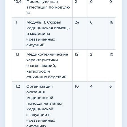
10.4
Промежуточная
2
0
0
аттестация по модулю
10
11
Модуль 11. Скорая
24
6
16
медицинская помощь
и медицина
чрезвычайных
ситуаций
11.1
Медико-технические
12
2
10
характеристики
очагов аварий,
катастроф и
стихийных бедствий
11.2
Организация
10
4
6
оказания
медицинской
помощи на этапах
медицинской
эвакуации в
чрезвычайных
ситуациях