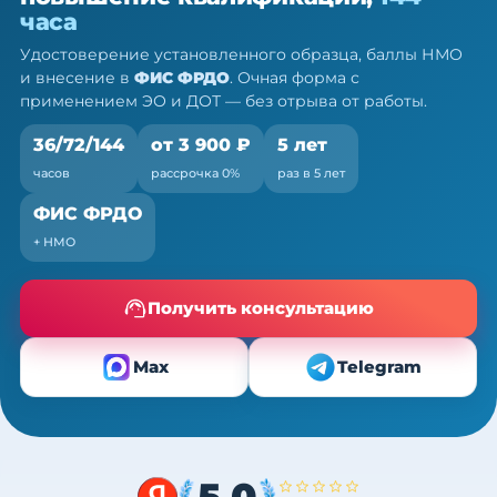
ПК, 36/72/144 ч
часа
Очно (практика) + теория онлайн, без отрыва от
Удостоверение установленного образца, баллы НМО
работы
и внесение в
ФИС ФРДО
. Очная форма с
применением ЭО и ДОТ — без отрыва от работы.
36/72/144
от 3 900 ₽
5 лет
часов
рассрочка 0%
раз в 5 лет
ФИС ФРДО
+ НМО
Получить консультацию
Max
Telegram
5,0