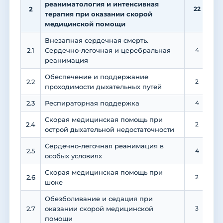
реаниматология и интенсивная
2
22
1
терапия при оказании скорой
медицинской помощи
Внезапная сердечная смерть.
2.1
Сердечно-легочная и церебральная
4
реанимация
Обеспечение и поддержание
2.2
2
проходимости дыхательных путей
2.3
Респираторная поддержка
4
Скорая медицинская помощь при
2.4
2
острой дыхательной недостаточности
Сердечно-легочная реанимация в
2.5
4
особых условиях
Скорая медицинская помощь при
2.6
2
шоке
Обезболивание и седация при
2.7
оказании скорой медицинской
3
помощи