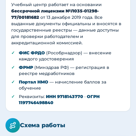
Учебный центр работает на основании
бессрочной лицензии №Л035-01298-
77/00181682
от 13 декабря 2019 года. Все
выданные документы официальны и вносятся в
государственные реестры — данные доступны
для проверки работодателем и
аккредитационной комиссией.
ФИС ФРДО
(Рособрнадзор) — внесение
каждого удостоверения
ФРМР
(Минздрав РФ) — регистрация в
реестре медработников
Портал НМО
— начисление баллов за
обучение
Реквизиты:
ИНН 9718143770
·
ОГРН
1197746498840
Схема работы