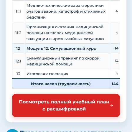
Медико-технические характеристики
11.1
очагов аварий, катастроф и стихийных
4
бедствий
Организация оказания медицинской
11.2
помощи на этапах медицинской
4
эвакуации в чрезвычайных ситуациях
12
Модуль 12. Симуляционный курс
14
Симуляционный тренинг по скорой
12.1
14
медицинской помощи
13
Итоговая аттестация
4
Итого часов (трудоемкость)
144
6
Посмотреть полный учебный план
с расшифровкой