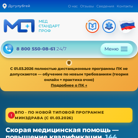
Дугулубгей
О нас
Отзывы
Сведения
Контакты
Меню
8 800 550-08-61
24/7
С 01.03.2026 полностью дистанционные программы ПК не
допускаются — обучение по новым требованиям (теория
онлайн + практика очно)
Подробнее о ПК →
1/4
ВПО · ПО НОВОЙ ТИПОВОЙ ПРОГРАММЕ
МИНЗДРАВА (С 01.03.2026)
Высшее звено · новая типовая программа
Скорая медицинская помощь —
Скорая медицинская помощь —
повышение квалификации,
144