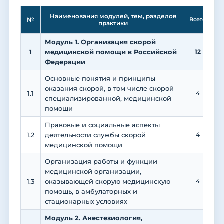
Ле
Наименования модулей, тем, разделов
№
Всего
практики
Модуль 1. Организация скорой
1
медицинской помощи в Российской
12
Федерации
Основные понятия и принципы
оказания скорой, в том числе скорой
1.1
4
специализированной, медицинской
помощи
Правовые и социальные аспекты
1.2
деятельности службы скорой
4
медицинской помощи
Организация работы и функции
медицинской организации,
1.3
оказывающей скорую медицинскую
4
помощь, в амбулаторных и
стационарных условиях
Модуль 2. Анестезиология,