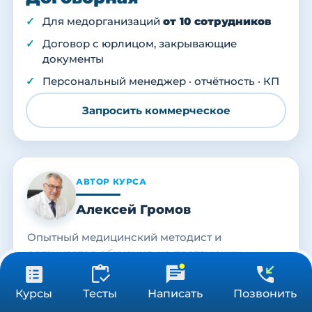
Для медорганизаций
от 10 сотрудников
Договор с юрлицом, закрывающие
документы
Персональный менеджер · отчётность · КП
Запросить коммерческое
АВТОР КУРСА
Алексей Громов
Опытный медицинский методист и
организатор обучения, на протяжении
последних 15 лет занимается подготовкой
от 3 900 ₽
специалистов в области здравоохранения.
Получить консультацию
Курсы
Тесты
Написать
Позвонить
36/72/144 ч
Подробнее