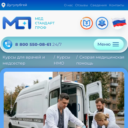
Дугулубгей
О нас
Отзывы
Сведения
Контакты
Меню
8 800 550-08-61
24/7
Курсы для врачей и
Курсы
Скорая медицинская
медсестер
НМО
помощь