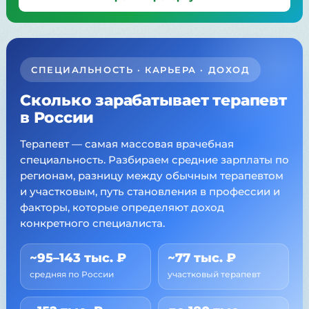
СПЕЦИАЛЬНОСТЬ · КАРЬЕРА · ДОХОД
Сколько зарабатывает терапевт
в России
Терапевт — самая массовая врачебная
специальность. Разбираем средние зарплаты по
регионам, разницу между обычным терапевтом
и участковым, путь становления в профессии и
факторы, которые определяют доход
конкретного специалиста.
~95–143 тыс. ₽
~77 тыс. ₽
средняя по России
участковый терапевт