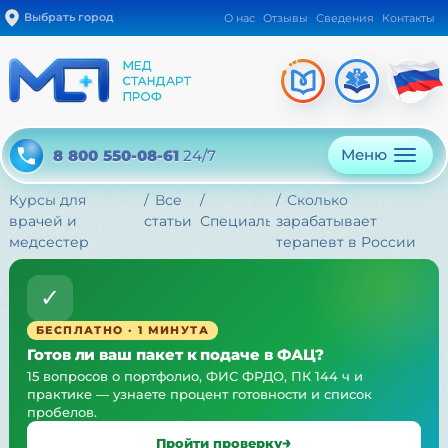
Выбрать город
О нас
Отзывы
Сведения
Контакты
Меню
8 800 550-08-61
24/7
Курсы для
Все
Сколько
врачей и
статьи
Специальности
зарабатывает
медсестер
терапевт в России
✓
БЕСПЛАТНО · 1 МИНУТА
Готов ли ваш пакет к подаче в ФАЦ?
15 вопросов о портфолио, ФИС ФРДО, ПК 144 ч и
практике — узнаете процент готовности и список
пробелов.
Пройти проверку