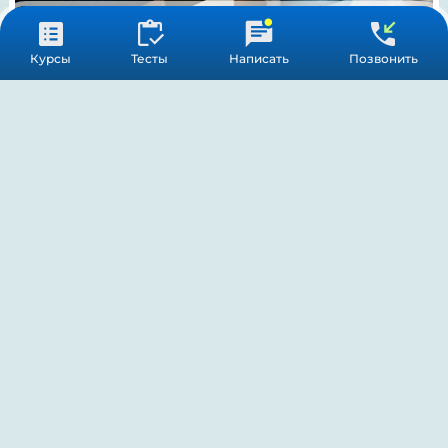
Курсы
Тесты
Написать
Позвонить
Профессиональная переподготовка сурдологов:
возможности и особенности обучения
28 июля 2026 г.
Разделы сайта
Партнёрская программа
Для организаций
Курсы для врачей и медсестер
Тестирование
Получить аккредитацию
О нас
Лицензии
Отзывы