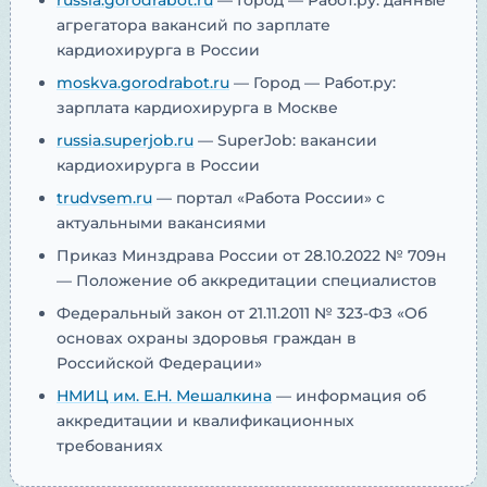
russia.gorodrabot.ru
— Город — Работ.ру: данные
агрегатора вакансий по зарплате
кардиохирурга в России
moskva.gorodrabot.ru
— Город — Работ.ру:
зарплата кардиохирурга в Москве
russia.superjob.ru
— SuperJob: вакансии
кардиохирурга в России
trudvsem.ru
— портал «Работа России» с
актуальными вакансиями
Приказ Минздрава России от 28.10.2022 № 709н
— Положение об аккредитации специалистов
Федеральный закон от 21.11.2011 № 323-ФЗ «Об
основах охраны здоровья граждан в
Российской Федерации»
НМИЦ им. Е.Н. Мешалкина
— информация об
аккредитации и квалификационных
требованиях