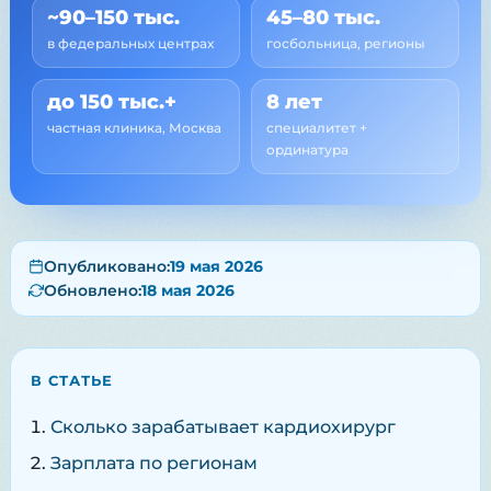
~90–150 тыс.
45–80 тыс.
в федеральных центрах
госбольница, регионы
до 150 тыс.+
8 лет
частная клиника, Москва
специалитет +
ординатура
Опубликовано:
19 мая 2026
Обновлено:
18 мая 2026
В СТАТЬЕ
Сколько зарабатывает кардиохирург
Зарплата по регионам