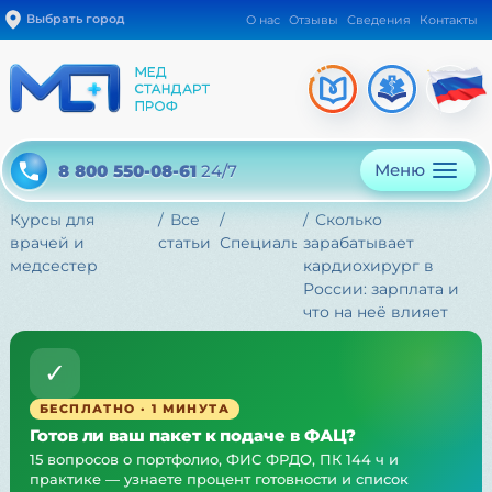
Выбрать город
О нас
Отзывы
Сведения
Контакты
Меню
8 800 550-08-61
24/7
Курсы для
Все
Сколько
врачей и
статьи
Специальности
зарабатывает
медсестер
кардиохирург в
России: зарплата и
что на неё влияет
✓
БЕСПЛАТНО · 1 МИНУТА
Готов ли ваш пакет к подаче в ФАЦ?
15 вопросов о портфолио, ФИС ФРДО, ПК 144 ч и
практике — узнаете процент готовности и список