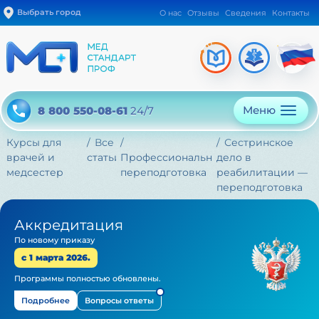
Выбрать город
О нас
Отзывы
Сведения
Контакты
Меню
8 800 550-08-61
24/7
Курсы для
Все
Сестринское
врачей и
статьи
Профессиональная
дело в
медсестер
переподготовка
реабилитации —
переподготовка
Аккредитация
По новому приказу
с 1 марта 2026.
Программы полностью обновлены.
Подробнее
Вопросы ответы