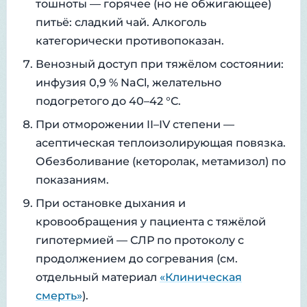
тошноты — горячее (но не обжигающее)
питьё: сладкий чай. Алкоголь
категорически противопоказан.
Венозный доступ при тяжёлом состоянии:
инфузия 0,9 % NaCl, желательно
подогретого до 40–42 °C.
При отморожении II–IV степени —
асептическая теплоизолирующая повязка.
Обезболивание (кеторолак, метамизол) по
показаниям.
При остановке дыхания и
кровообращения у пациента с тяжёлой
гипотермией — СЛР по протоколу с
продолжением до согревания (см.
отдельный материал
«Клиническая
смерть»
).