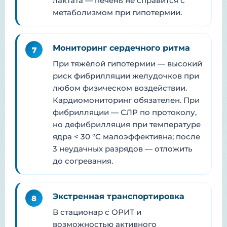
лактата — печень не справится с
метаболизмом при гипотермии.
Мониторинг сердечного ритма
7
При тяжёлой гипотермии — высокий
риск фибрилляции желудочков при
любом физическом воздействии.
Кардиомониторинг обязателен. При
фибрилляции — СЛР по протоколу,
но дефибрилляция при температуре
ядра < 30 °C малоэффективна; после
3 неудачных разрядов — отложить
до согревания.
Экстренная транспортировка
8
В стационар с ОРИТ и
возможностью активного