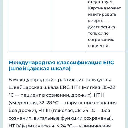
отсутствует.
Картина может
имитировать
смерть —
диагностика
только по
согреванию
пациента
Международная классификация ERC
(Швейцарская шкала)
В международной практике используется
Швейцарская шкала ERC: HT I (мягкая, 35–32
°C — пациент в сознании, дрожит), HT II
(умеренная, 32–28 °C — нарушение сознания
без дрожи), HT III (тяжёлая, 28–24 °C — без
сознания, витальные функции сохранены),
HT IV (критическая, < 24 °C — клиническая