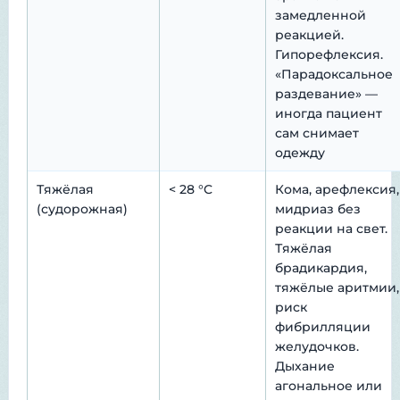
замедленной
реакцией.
Гипорефлексия.
«Парадоксальное
раздевание» —
иногда пациент
сам снимает
одежду
Тяжёлая
< 28 °C
Кома, арефлексия,
(судорожная)
мидриаз без
реакции на свет.
Тяжёлая
брадикардия,
тяжёлые аритмии,
риск
фибрилляции
желудочков.
Дыхание
агональное или