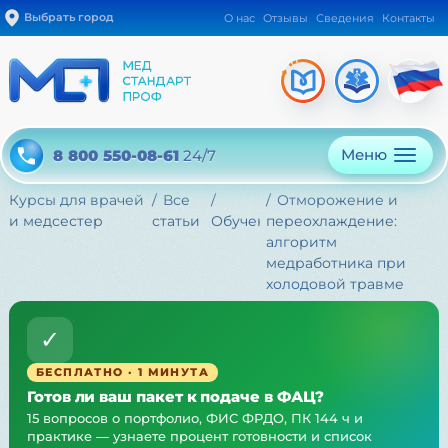
Выбрать город
О нас
Отзывы
Сведения
Контакты
Меню
8 800 550-08-61
24/7
Курсы для врачей
Все
Отморожение и
и медсестер
статьи
Обучение
переохлаждение:
алгоритм
медработника при
холодовой травме
✓
БЕСПЛАТНО · 1 МИНУТА
Готов ли ваш пакет к подаче в ФАЦ?
15 вопросов о портфолио, ФИС ФРДО, ПК 144 ч и
практике — узнаете процент готовности и список