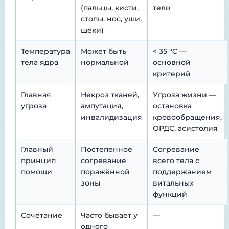
(пальцы, кисти,
тело
стопы, нос, уши,
щёки)
Температура
Может быть
< 35 °C —
тела ядра
нормальной
основной
критерий
Главная
Некроз тканей,
Угроза жизни —
угроза
ампутация,
остановка
инвалидизация
кровообращения,
ОРДС, асистолия
Главный
Постепенное
Согревание
принцип
согревание
всего тела с
помощи
поражённой
поддержанием
зоны
витальных
функций
Сочетание
Часто бывает у
—
одного