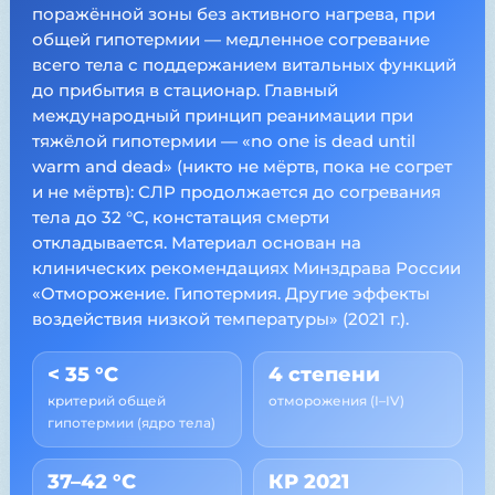
поражённой зоны без активного нагрева, при
общей гипотермии — медленное согревание
всего тела с поддержанием витальных функций
до прибытия в стационар. Главный
международный принцип реанимации при
тяжёлой гипотермии — «no one is dead until
warm and dead» (никто не мёртв, пока не согрет
и не мёртв): СЛР продолжается до согревания
тела до 32 °C, констатация смерти
откладывается. Материал основан на
клинических рекомендациях Минздрава России
«Отморожение. Гипотермия. Другие эффекты
воздействия низкой температуры» (2021 г.).
< 35 °C
4 степени
критерий общей
отморожения (I–IV)
гипотермии (ядро тела)
37–42 °C
КР 2021