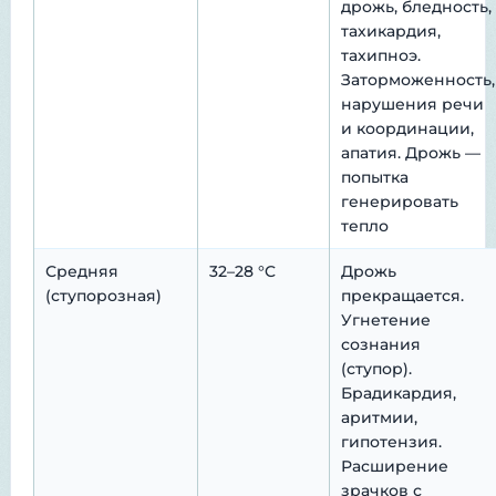
дрожь, бледность,
тахикардия,
тахипноэ.
Заторможенность,
нарушения речи
и координации,
апатия. Дрожь —
попытка
генерировать
тепло
Средняя
32–28 °C
Дрожь
(ступорозная)
прекращается.
Угнетение
сознания
(ступор).
Брадикардия,
аритмии,
гипотензия.
Расширение
зрачков с