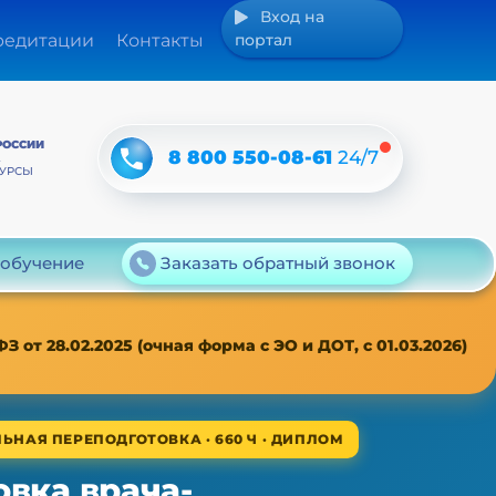
Вход на
редитации
Контакты
портал
РОССИИ
8 800 550-08-61
24/7
А
КУРСЫ
 обучение
Заказать обратный звонок
т 28.02.2025 (очная форма с ЭО и ДОТ, с 01.03.2026)
ЬНАЯ ПЕРЕПОДГОТОВКА · 660 Ч · ДИПЛОМ
вка врача-