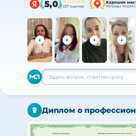
5,0
Хорошее мес
227 оценок
Награда
Я
ндекс
Диплом о профессион