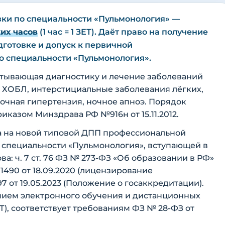
ки по специальности «Пульмонология» —
их часов
(1 час = 1 ЗЕТ). Даёт право на получение
готовке и допуск к первичной
 специальности «Пульмонология».
атывающая диагностику и лечение заболеваний
, ХОБЛ, интерстициальные заболевания лёгких,
очная гипертензия, ночное апноэ. Порядок
казом Минздрава РФ №916н от 15.11.2012.
 на новой типовой ДПП профессиональной
 специальности «Пульмонология», вступающей в
ова: ч. 7 ст. 76 ФЗ № 273-ФЗ «Об образовании в РФ»
490 от 18.09.2020 (лицензирование
7 от 19.05.2023 (Положение о госаккредитации).
ием электронного обучения и дистанционных
), соответствует требованиям ФЗ № 28-ФЗ от