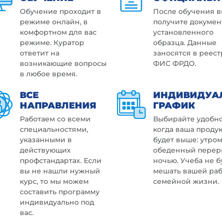
Обучение проходит в
После обучения в
режиме онлайн, в
получите докумен
комфортном для вас
установленного
режиме. Куратор
образца. Данные
ответит на
заносятся в реест
возникающие вопросы
ФИС ФРДО.
в любое время.
ВСЕ
ИНДИВИДУА
НАПРАВЛЕНИЯ
ГРАФИК
Работаем со всеми
Выбирайте удобно
специальностями,
когда ваша проду
указанными в
будет выше: утром
действующих
обеденный перер
профстандартах. Если
ночью. Учеба не б
вы не нашли нужный
мешать вашей раб
курс, то мы можем
семейной жизни.
составить программу
индивидуально под
вас.