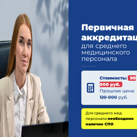
Первичная
аккредита
для среднего
медицинского
персонала
Стоимость:
90
000 руб.
Прошлая цена:
120 000
руб.
Для среднего мед.
персонала
необходимо
наличие СПО