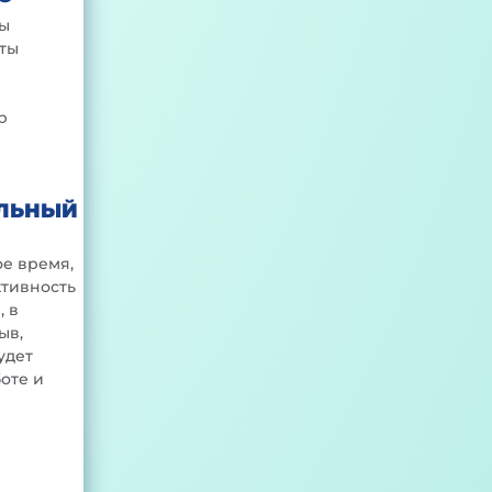
ы
ты
р
ЛЬНЫЙ
е время,
ктивность
, в
ыв,
удет
оте и