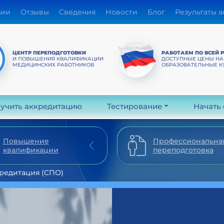
зии
Отзывы
Сведения
Новости
Блог
Результаты 
ЦЕНТР ПЕРЕПОДГОТОВКИ
РАБОТАЕМ ПО ВСЕЙ 
И ПОВЫШЕНИЯ КВАЛИФИКАЦИИ
ДОСТУПНЫЕ ЦЕНЫ НА
МЕДИЦИНСКИХ РАБОТНИКОВ
ОБРАЗОВАТЕЛЬНЫЕ К
учить аккредитацию
Тестирование
Начать
Повышение
Профессиональна
квалификации
переподготовка
редитация (СПО)