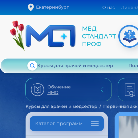
Екатеринбург
О нас
Лицен
Курсы для врачей и медсестер
Пол
Обучение
НМО
Курсы для врачей и медсестер
Первичная акк
Каталог программ