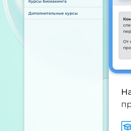
Курсы биохакинга
Дополнительные курсы
Ко
спе
пер
От 
про
Н
п