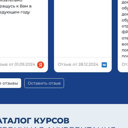
язательно
до
ращусь к Вам в
об
едующем году
до
об
от
ФР
от
во
по
по
мо
зыв от 01.09.2024
Отзыв от 28.12.2024
От
на
по
ре
е отзывы
Оставить отзыв
до
АТАЛОГ КУРСОВ