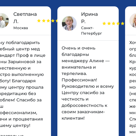
Светлана
Ирина
Л.
Р.
Москва
Санкт-
Петербург
чу поблагодарить
Хо
Очень и очень
ебный центр мед
ог
благодарны
андарт Проф в лице
бл
менеджеру Алине —
ны Зарьяновой за
Кр
внимательна и
чественную и
ку
терпелива.
стро выполненную
ко
Профессионал!
боту! Благодаря
ре
Руководителю и всему
ому центру прошла
мо
Центру спасибо за
кредитацию без
(н
честность и
облем! Спасибо за
сп
добросовестность к
аш
же
своим заказчикам-
офессионализм,
мн
клиентам!
ачи и процветания
Сп
шему центру!
ау
мн