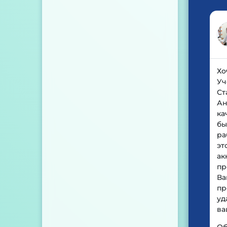
Хо
Уч
Ст
Ан
ка
бы
ра
эт
ак
пр
В
пр
уд
ва