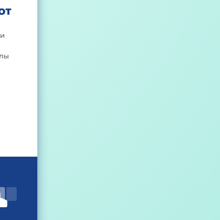
ОТ
ти
улы