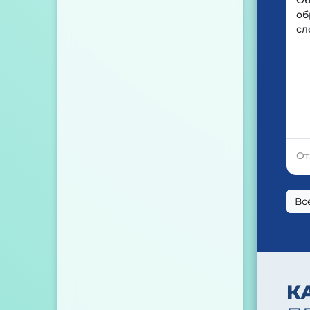
Об
об
сл
От
Вс
К