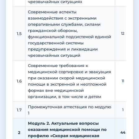
чрезвычайных ситуациях
Современные аспекты
взаимодействия с экстренными
оперативными службами, силами
гражданской обороны,
1.5
12
функциональной подсистемой единой
государственной системы
предупреждения и ликвидации
чрезвычайных ситуаций
Современные требования к
медицинской сортировке и эвакуация
при оказании скорой медицинской
1.6
11
1
помощи в экстренной и неотложной
формах вне медицинской
организации, в том числе и детям
Промежуточная аттестация по модулю
1.7
1
1
Модуль 2. Актуальные вопросы
оказания медицинской помощи по
2
44
1
профилю «Скорая медицинская