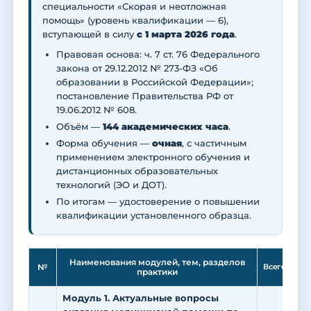
специальности «Скорая и неотложная
помощь» (уровень квалификации — 6),
вступающей в силу
с 1 марта 2026 года
.
Правовая основа: ч. 7 ст. 76 Федерального
закона от 29.12.2012 № 273-ФЗ «Об
образовании в Российской Федерации»;
постановление Правительства РФ от
19.06.2012 № 608.
Объём —
144 академических часа
.
Форма обучения —
очная
, с частичным
применением электронного обучения и
дистанционных образовательных
технологий (ЭО и ДОТ).
По итогам — удостоверение о повышении
квалификации установленного образца.
Ле
Наименования модулей, тем, разделов
№
Всего
практики
Модуль 1. Актуальные вопросы