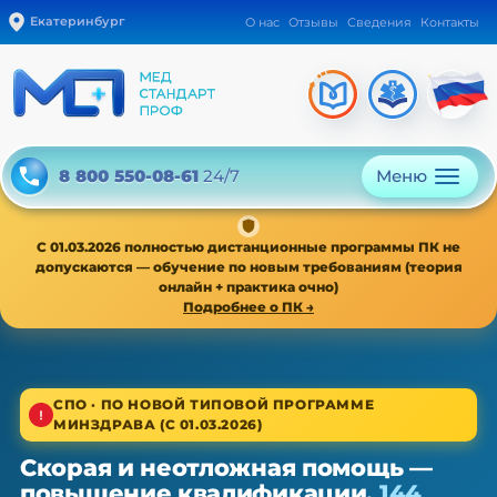
Екатеринбург
О нас
Отзывы
Сведения
Контакты
Меню
8 800 550-08-61
24/7
С 01.03.2026 полностью дистанционные программы ПК не
допускаются — обучение по новым требованиям (теория
онлайн + практика очно)
Подробнее о ПК →
1/4
СПО · ПО НОВОЙ ТИПОВОЙ ПРОГРАММЕ
МИНЗДРАВА (С 01.03.2026)
Среднее звено · новая типовая программа
Скорая и неотложная помощь —
Скорая и неотложная помощь —
повышение квалификации,
144