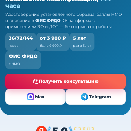
ПК, 36/72/144 ч
часа
Очно (практика) + теория онлайн, без отрыва от
Удостоверение установленного образца, баллы НМО
работы
и внесение в
ФИС ФРДО
. Очная форма с
применением ЭО и ДОТ — без отрыва от работы.
36/72/144
от 3 900 ₽
5 лет
часов
было 9 900 ₽
раз в 5 лет
ФИС ФРДО
+ НМО
Получить консультацию
Max
Telegram
5,0