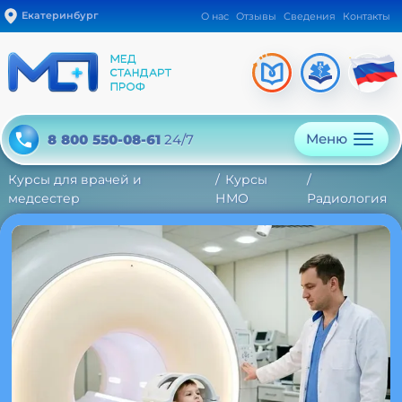
Екатеринбург
О нас
Отзывы
Сведения
Контакты
Меню
8 800 550-08-61
24/7
Курсы для врачей и
Курсы
медсестер
НМО
Радиология