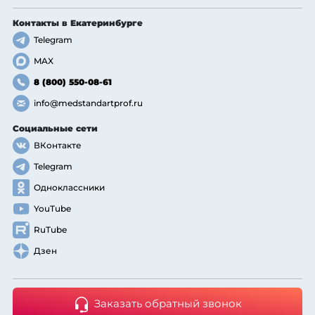
Контакты
в Екатеринбурге
Telegram
MAX
8 (800) 550-08-61
info@medstandartprof.ru
Социальные сети
ВКонтакте
Telegram
Одноклассники
YouTube
RuTube
Дзен
Заказать обратный звонок