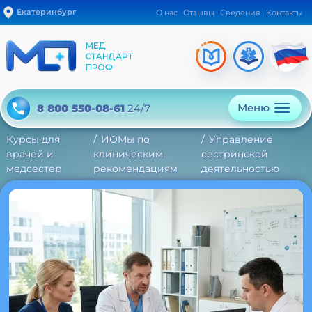
Екатеринбург
О нас
Отзывы
Сведения
Контакты
Меню
8 800 550-08-61
24/7
Курсы для
ИОМы по
Управление
врачей и
клиническим
сестринской
медсестер
рекомендациям
деятельностью