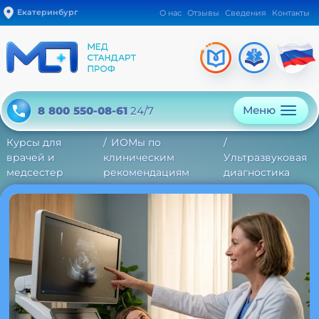
Екатеринбург
О нас
Отзывы
Сведения
Контакты
Меню
8 800 550-08-61
24/7
Курсы для
ИОМы по
врачей и
клиническим
Ультразвуковая
медсестер
рекомендациям
диагностика