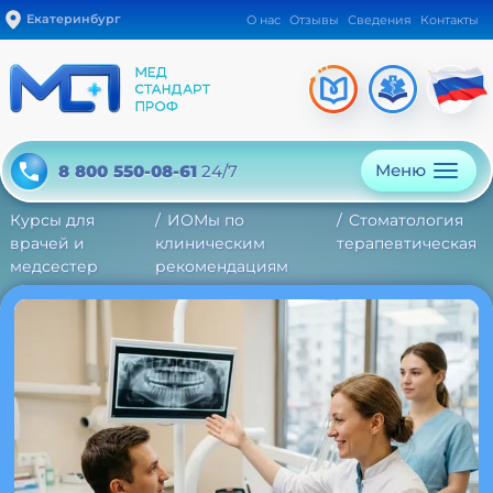
Екатеринбург
О нас
Отзывы
Сведения
Контакты
Меню
8 800 550-08-61
24/7
Курсы для
ИОМы по
Стоматология
врачей и
клиническим
терапевтическая
медсестер
рекомендациям