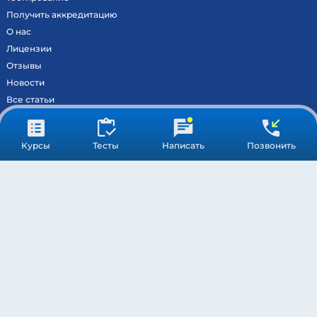
Получить аккредитацию
О нас
Лицензии
Отзывы
Новости
Все статьи
Контакты
Вход на образовательный портал
Курсы
Тесты
Написать
Позвонить
Сведения
Результаты аккредитации
МОСКВА ©
МЕДСТАНДАРТПРОФ
– ВСЕ ПРАВА ЗАЩИЩЕНЫ
ПОДДЕРЖКА
ОБРАБОТКА ПЕРСОНАЛЬНЫХ ДАННЫХ
ПУБЛИЧНАЯ ОФЕРТА
* Компания Meta Platforms Inc. признана экстремистской
организацией, и ее деятельность запрещена на территории РФ.