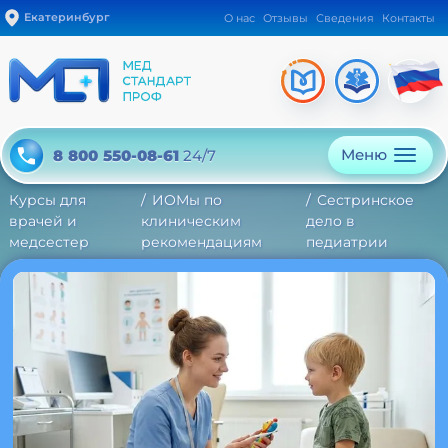
Екатеринбург
О нас
Отзывы
Сведения
Контакты
Меню
8 800 550-08-61
24/7
Курсы для
ИОМы по
Сестринское
врачей и
клиническим
дело в
медсестер
рекомендациям
педиатрии