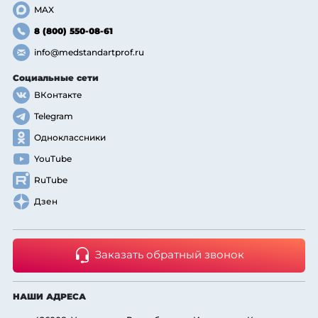
MAX
8 (800) 550-08-61
info@medstandartprof.ru
Социальные сети
ВКонтакте
Telegram
Одноклассники
YouTube
RuTube
Дзен
Заказать обратный звонок
НАШИ АДРЕСА