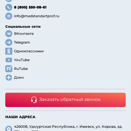
8 (800) 550-08-61
info@medstandartprof.ru
Социальные сети
ВКонтакте
Telegram
Одноклассники
YouTube
RuTube
Дзен
Заказать обратный звонок
НАШИ АДРЕСА
426008, Удмуртская Республика, г. Ижевск, ул. Кирова, зд.