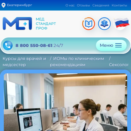
Екатеринбург
О нас
Отзывы
Сведения
Контакты
Меню
8 800 550-08-61
24/7
Курсы для врачей и
ИОМы по клиническим
медсестер
рекомендациям
Сексолог