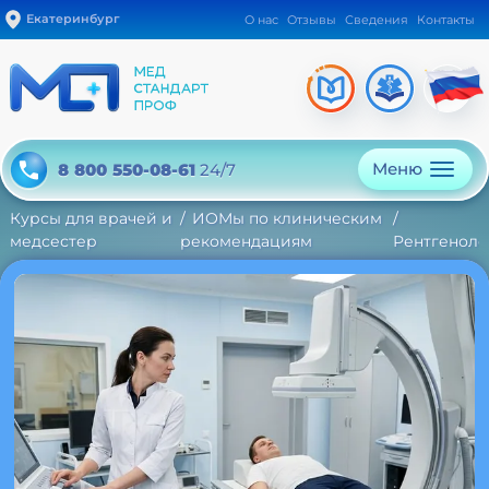
Екатеринбург
О нас
Отзывы
Сведения
Контакты
Меню
8 800 550-08-61
24/7
Курсы для врачей и
ИОМы по клиническим
медсестер
рекомендациям
Рентгеноло