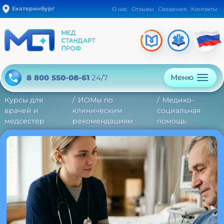
Екатеринбург
О нас
Отзывы
Сведения
Контакты
Меню
8 800 550-08-61
24/7
Курсы для
ИОМы по
Медико-
врачей и
клиническим
социальная
медсестер
рекомендациям
помощь