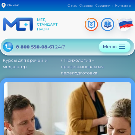
Омчак
О нас
Отзывы
Сведения
Контакты
Меню
8 800 550-08-61
24/7
Курсы для врачей и
Психология –
медсестер
профессиональная
переподготовка