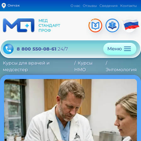
Омчак
О нас
Отзывы
Сведения
Контакты
Меню
8 800 550-08-61
24/7
Курсы для врачей и
Курсы
медсестер
НМО
Энтомология