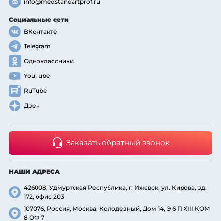
info@medstandartprof.ru
Социальные сети
ВКонтакте
Telegram
Одноклассники
YouTube
RuTube
Дзен
Заказать обратный звонок
НАШИ АДРЕСА
426008, Удмуртская Республика, г. Ижевск, ул. Кирова, зд.
172, офис 203
107076, Россия, Москва, Колодезный, Дом 14, Э 6 П XIII КОМ
8 ОФ 7