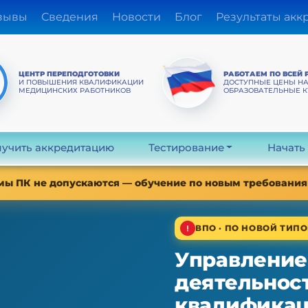
зывы
Сведения
Новости
Блог
Результаты акк
ЦЕНТР ПЕРЕПОДГОТОВКИ
РАБОТАЕМ ПО ВСЕЙ 
И ПОВЫШЕНИЯ КВАЛИФИКАЦИИ
ДОСТУПНЫЕ ЦЕНЫ Н
МЕДИЦИНСКИХ РАБОТНИКОВ
ОБРАЗОВАТЕЛЬНЫЕ 
учить аккредитацию
Тестирование
Начать
мы ПК не допускаются — обучение по новым требованиям
ВПО · ПО НОВОЙ ТИПО
Управление
деятельнос
квалифика