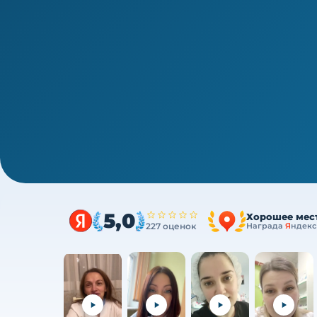
1/4
Высшее звено · новая типовая программа
Управление сестринской деяте
36/72/144 ч
Очно (практика) + теория онлайн, без отрыв
5,0
Хорошее мес
227 оценок
Награда
Я
ндекс