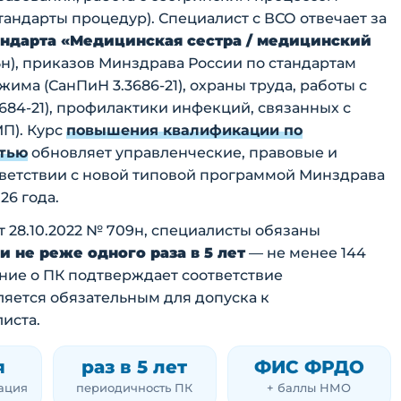
андарты процедур). Специалист с ВСО отвечает за
ндарта «Медицинская сестра / медицинский
н), приказов Минздрава России по стандартам
има (СанПиН 3.3686-21), охраны труда, работы с
684-21), профилактики инфекций, связанных с
П). Курс
повышения квалификации по
стью
обновляет управленческие, правовые и
ветствии с новой типовой программой Минздрава
26 года.
 28.10.2022 № 709н, специалисты обязаны
не реже одного раза в 5 лет
— не менее 144
ение о ПК подтверждает соответствие
яется обязательным для допуска к
иста.
я
раз в 5 лет
ФИС ФРДО
тация
периодичность ПК
+ баллы НМО