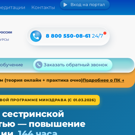
Вход на портал
редитации
Контакты
РОССИИ
8 800 550-08-61
24/7
А
КУРСЫ
 обучение
Заказать обратный звонок
 (теория онлайн + практика очно)
Подробнее о ПК →
ВОЙ ПРОГРАММЕ МИНЗДРАВА (С 01.03.2026)
 сестринской
тью — повышение
ции,
144 часа