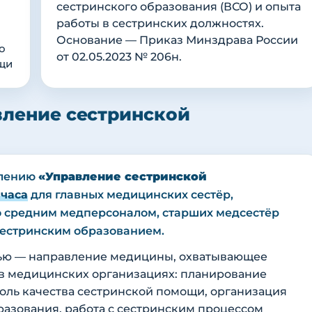
сестринского образования (ВСО) и опыта
работы в сестринских должностях.
Основание — Приказ Минздрава России
о
от 02.05.2023 № 206н.
щи
вление сестринской
влению
«Управление сестринской
 часа
для главных медицинских сестёр,
со средним медперсоналом, старших медсестёр
сестринским образованием.
тью — направление медицины, охватывающее
в медицинских организациях: планирование
роль качества сестринской помощи, организация
азования, работа с сестринским процессом