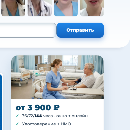
+105
Отправить
от 3 900 ₽
36/72/
144
часа · очно + онлайн
Удостоверение + НМО