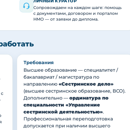
ЛИЧНЫЙ КУРАТОР
Сопровождаем на каждом шаге: помощь
с документами, договором и порталом
НМО — от заявки до диплома.
работать
Требования
Высшее образование — специалитет /
бакалавриат / магистратура по
,
направлению
«Сестринское дело»
(высшее сестринское образование, ВСО).
 с
Дополнительно —
ординатура по
о
специальности «Управление
сестринской деятельностью»
.
о
Профессиональная переподготовка
я
допускается при наличии высшего