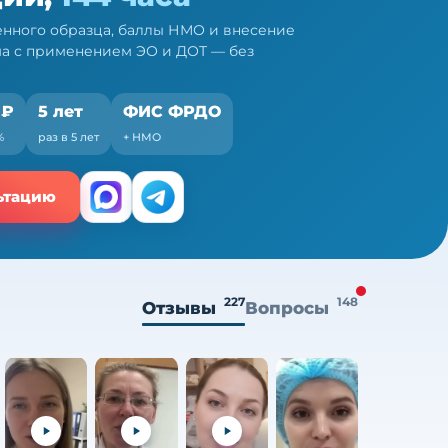
нного образца, баллы НМО и внесение
ма с применением ЭО и ДОТ — без
 ₽
5 лет
ФИС ФРДО
%
раз в 5 лет
+ НМО
ьтацию
227
148
Отзывы
Вопросы