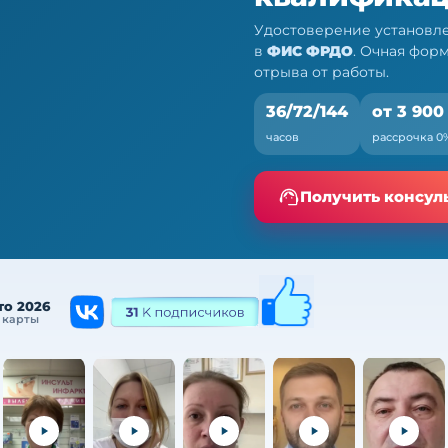
Удостоверение установле
в
ФИС ФРДО
. Очная фор
отрыва от работы.
36/72/144
от 3 900
часов
рассрочка 0
льностью — ПК,
Получить консул
а от работы
то 2026
 карты