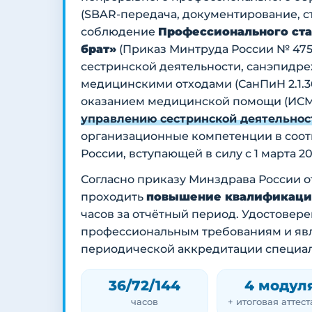
(SBAR-передача, документирование, ст
соблюдение
Профессионального ста
брат»
(Приказ Минтруда России № 475
сестринской деятельности, санэпидреж
медицинскими отходами (СанПиН 2.1.3
оказанием медицинской помощи (ИСМ
управлению сестринской деятельно
организационные компетенции в соот
России, вступающей в силу с 1 марта 20
Согласно приказу Минздрава России от
проходить
повышение квалификации 
часов за отчётный период. Удостовер
профессиональным требованиям и явл
периодической аккредитации специал
36/72/144
4 модул
часов
+ итоговая аттес