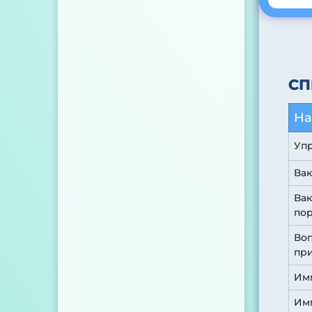
СП
На
Упр
Ва
Вак
по
Воп
при
Им
Им