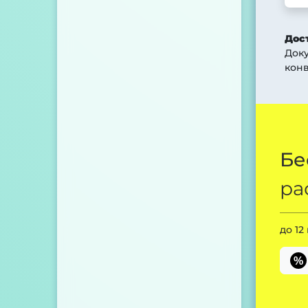
Дос
Док
конв
Бе
ра
до 12
%