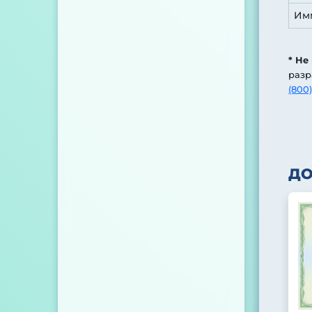
Им
* Не
разр
(800)
Д