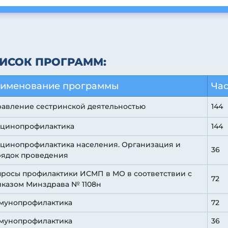
ИСОК ПРОГРАММ:
именование программы
Ча
авление сестринской деятельностью
144
кцинопрофилактика
144
цинопрофилактика населения. Организация и
36
рядок проведения
росы профилактики ИСМП в МО в соответствии с
72
казом Минздрава № 1108н
мунопрофилактика
72
мунопрофилактика
36