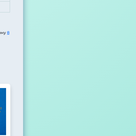
ону
8