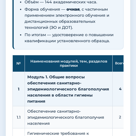
Объём — 144 академических часа.
Форма обучения —
очная
, с частичным
применением электронного обучения и
дистанционных образовательных
технологий (ЭО и ДОТ).
По итогам — удостоверение о повышении
квалификации установленного образца.
Ле
Наименования модулей, тем, разделов
№
Всего
практики
Модуль 1. Общие вопросы
обеспечения санитарно-
1
эпидемиологического благополучия
4
населения в области гигиены
питания
Обеспечение санитарно-
1.1
эпидемиологического благополучия
2
населения
Гигиенические требования к