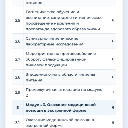
питания
Гигиеническое обучение и
воспитание, санитарно-гигиеническое
2.5
6
просвещение населения и
пропаганда здорового образа жизни
Санитарно-гигиенические
2.6
6
лабораторные исследования
Мероприятия по противодействию
2.7
обороту фальсифицированной
6
пищевой продукции
Эпидемиология в области гигиены
2.8
6
питания
Промежуточная аттестация по модулю
2.9
1
2
Модуль 3. Оказание медицинской
3
6
помощи в экстренной форме
Оказание медицинской помощи в
3.1
6
экстренной форме