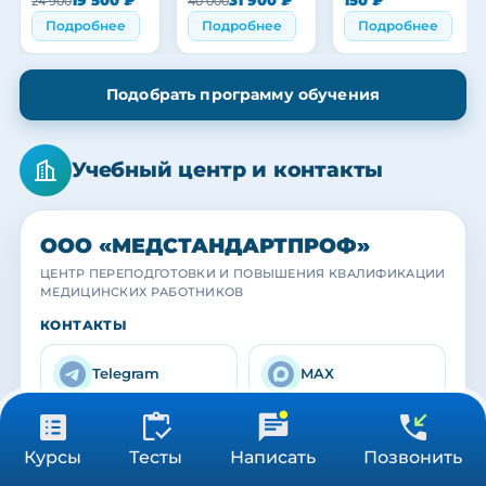
24 900
40 000
работников
Подробнее
Подробнее
Подробнее
Подобрать программу обучения
Учебный центр и контакты
ООО «МЕДСТАНДАРТПРОФ»
ЦЕНТР ПЕРЕПОДГОТОВКИ И ПОВЫШЕНИЯ КВАЛИФИКАЦИИ
МЕДИЦИНСКИХ РАБОТНИКОВ
МЕДСТАНДАРТПРОФ
МЕДСТАНДАРТПРОФ
МЕДСТАНДАРТПРОФ
КОНТАКТЫ
Учебный центр
Наша команда
Выпускники
Практика с действующими специалистами
Преподаватели и кураторы центра
Вручение удостоверений и сертификатов
Telegram
MAX
info@medstandar
от 3 900 ₽
8 (800) 550-08-61
Получить консультацию
tprof.ru
Курсы
Тесты
Написать
Позвонить
36/72/144 ч