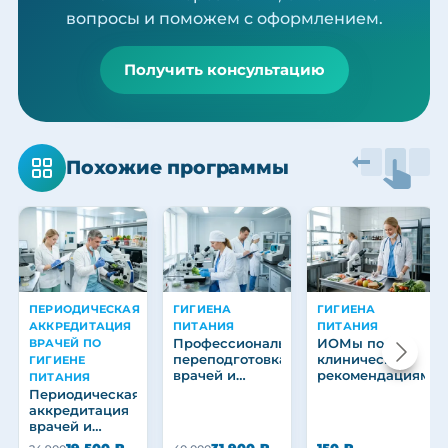
вопросы и поможем с оформлением.
Получить консультацию
Похожие программы
ПЕРИОДИЧЕСКАЯ
ГИГИЕНА
ГИГИЕНА
АККРЕДИТАЦИЯ
ПИТАНИЯ
ПИТАНИЯ
Профессиональная
ИОМы по
ВРАЧЕЙ ПО
переподготовка
клиническим
ГИГИЕНЕ
врачей и
рекомендациям
ПИТАНИЯ
медицинских
Периодическая
работников
аккредитация
врачей и
медицинских
19 500 ₽
31 900 ₽
150 ₽