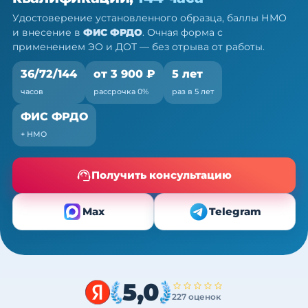
Очно (практика) + теория онлайн, без отрыва от
Удостоверение установленного образца, баллы НМО
работы
и внесение в
ФИС ФРДО
. Очная форма с
применением ЭО и ДОТ — без отрыва от работы.
36/72/144
от 3 900 ₽
5 лет
часов
рассрочка 0%
раз в 5 лет
ФИС ФРДО
+ НМО
Получить консультацию
Max
Telegram
5,0
227 оценок