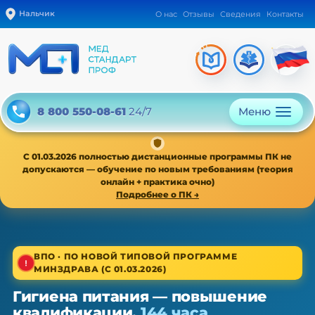
Нальчик
О нас
Отзывы
Сведения
Контакты
Меню
8 800 550-08-61
24/7
С 01.03.2026 полностью дистанционные программы ПК не
допускаются — обучение по новым требованиям (теория
онлайн + практика очно)
Подробнее о ПК →
1/4
ВПО · ПО НОВОЙ ТИПОВОЙ ПРОГРАММЕ
МИНЗДРАВА (С 01.03.2026)
Высшее звено · новая типовая программа
Гигиена питания — повышение
Гигиена питания — ПК, 36/72/144 ч
квалификации,
144 часа