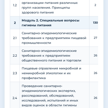
организации питания различных
1.2
2
групп населения. Принципы
здорового питания
Модуль 2. Специальные вопросы
2
130
4
гигиены питания
Санитарно-эпидемиологические
2.1
требования к предприятиям пищевой
27
1
промышленности
Санитарно-эпидемиологические
2.2
требования к предприятиям
26
1
общественного питания и торговли
Пищевые отравления микробной и
2.3
немикробной этиологии и их
26
1
профилактика
Проведение санитарно-
эпидемиологических экспертиз,
расследований, обследований,
2.4
26
1
исследований, испытаний и иных
видов оценок в области гигиены