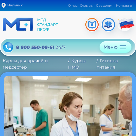
Нальчик
О нас
Отзывы
Сведения
Контакты
Меню
8 800 550-08-61
24/7
Курсы для врачей и
Курсы
Гигиена
медсестер
НМО
питания