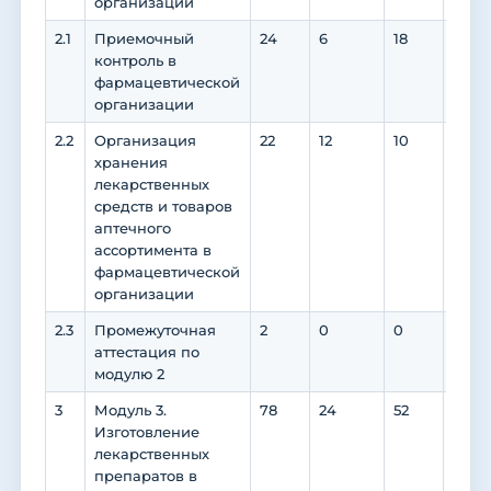
организации
2.1
Приемочный
24
6
18
6
контроль в
фармацевтической
организации
2.2
Организация
22
12
10
4
хранения
лекарственных
средств и товаров
аптечного
ассортимента в
фармацевтической
организации
2.3
Промежуточная
2
0
0
0
аттестация по
модулю 2
3
Модуль 3.
78
24
52
0
Изготовление
лекарственных
препаратов в