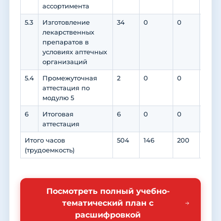
ассортимента
5.3
Изготовление
34
0
0
0
лекарственных
препаратов в
условиях аптечных
организаций
5.4
Промежуточная
2
0
0
0
аттестация по
модулю 5
6
Итоговая
6
0
0
0
аттестация
Итого часов
504
146
200
56
(трудоемкость)
Посмотреть полный учебно-
тематический план с
расшифровкой