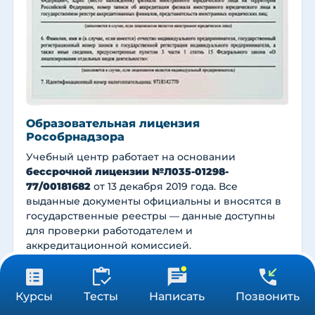
Образовательная лицензия
Рособрнадзора
Учебный центр работает на основании
бессрочной лицензии №Л035-01298-
77/00181682
от 13 декабря 2019 года. Все
выданные документы официальны и вносятся в
государственные реестры — данные доступны
для проверки работодателем и
аккредитационной комиссией.
ФИС ФРДО
(Рособрнадзор) — внесение
каждого удостоверения
24 900 ₽
Получить консультацию
Курсы
Тесты
Написать
Позвонить
504 ч
ФРМР
(Минздрав РФ) — регистрация в