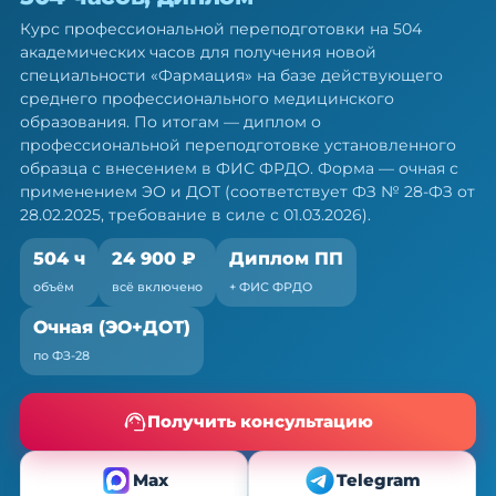
504 ч
Курс профессиональной переподготовки на 504
Диплом о профессиональной переподготовке.
академических часов для получения новой
Очная форма с ЭО и ДОТ, без отрыва от работы
специальности «Фармация» на базе действующего
среднего профессионального медицинского
образования. По итогам — диплом о
профессиональной переподготовке установленного
образца с внесением в ФИС ФРДО. Форма — очная с
применением ЭО и ДОТ (соответствует ФЗ № 28-ФЗ от
28.02.2025, требование в силе с 01.03.2026).
504 ч
24 900 ₽
Диплом ПП
объём
всё включено
+ ФИС ФРДО
Очная (ЭО+ДОТ)
по ФЗ-28
Получить консультацию
Max
Telegram