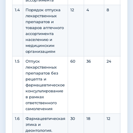
ассортимента
1.4
Порядок отпуска
12
4
8
0
лекарственных
препаратов и
товаров аптечного
ассортимента
населению и
медицинским
организациям
1.5
Отпуск
60
36
24
24
лекарственных
препаратов без
рецепта и
фармацевтическое
консультирование
в рамках
ответственного
самолечения
1.6
Фармацевтическая
30
18
12
0
этика и
деонтология.