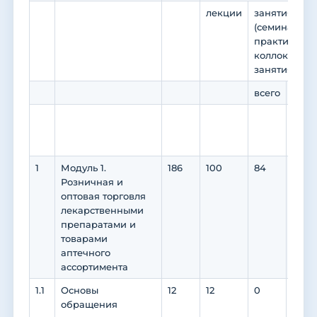
лекции
занятия сем
(семинары, 
практикумы,
коллоквиумы
занятия)
всего
в то
прак
подг
1
Модуль 1.
186
100
84
46
Розничная и
оптовая торговля
лекарственными
препаратами и
товарами
аптечного
ассортимента
1.1
Основы
12
12
0
0
обращения