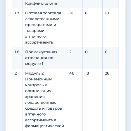
Конфликтология
1.7
Оптовая торговля
16
6
10
10
лекарственными
препаратами и
товарами
аптечного
ассортимента
1.8
Промежуточная
2
0
0
0
аттестация по
модулю 1
2
Модуль 2.
48
18
28
10
Приёмочный
контроль и
организация
хранения
лекарственных
средств и товаров
аптечного
ассортимента в
фармацевтической