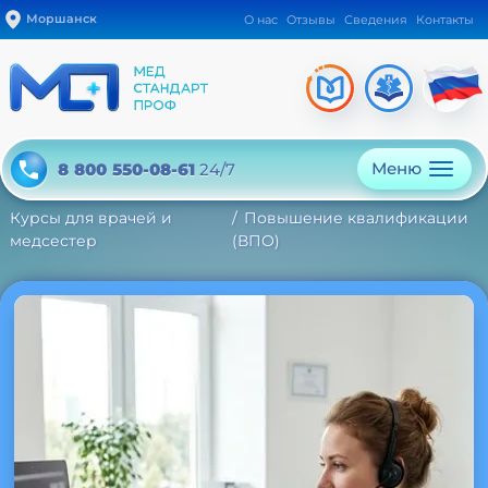
Моршанск
О нас
Отзывы
Сведения
Контакты
Меню
8 800 550-08-61
24/7
Курсы для врачей и
Повышение квалификации
медсестер
(ВПО)