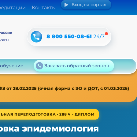
Вход на портал
редитации
Контакты
РОССИИ
8 800 550-08-61
24/7
А
КУРСЫ
 обучение
Заказать обратный звонок
т 28.02.2025 (очная форма с ЭО и ДОТ, с 01.03.2026)
ЬНАЯ ПЕРЕПОДГОТОВКА · 288 Ч · ДИПЛОМ
овка эпидемиология