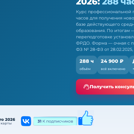
2026:
288 ча
Курс профессиональной п
часов для получения нов
базе действующего сред
образования. По итогам 
переподготовке установл
ФРДО. Форма — очная с п
ФЗ № 28-ФЗ от 28.02.2025, 
288 ч
24 900 ₽
 — ПП, 288 ч
объём
всё включено
е. Очная форма с ЭО и
Получить консул
то 2026
 карты