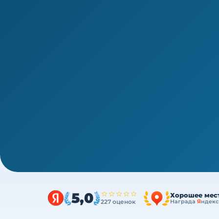
1/4
СПО · новая типовая программа ПП с 01.03.2026
Переподготовка эпидемиология
Диплом о профессиональной переподготовк
ДОТ, без отрыва от работы
5,0
Хорошее мес
227 оценок
Награда
Я
ндекс