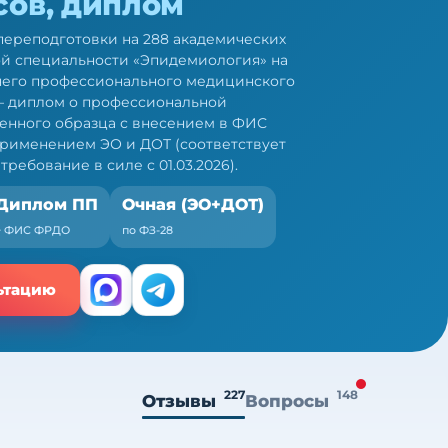
сов, диплом
ереподготовки на 288 академических
ой специальности «Эпидемиология» на
него профессионального медицинского
— диплом о профессиональной
енного образца с внесением в ФИС
рименением ЭО и ДОТ (соответствует
требование в силе с 01.03.2026).
Диплом ПП
Очная (ЭО+ДОТ)
+ ФИС ФРДО
по ФЗ-28
ьтацию
227
148
Отзывы
Вопросы