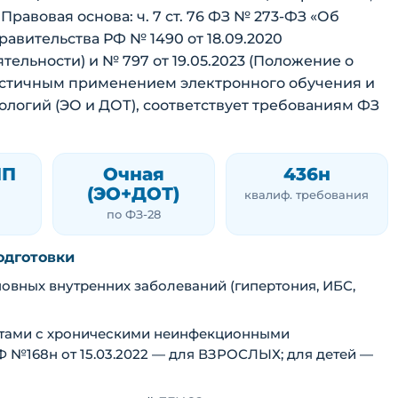
 Правовая основа: ч. 7 ст. 76 ФЗ № 273-ФЗ «Об
авительства РФ № 1490 от 18.09.2020
ельности) и № 797 от 19.05.2023 (Положение о
частичным применением электронного обучения и
логий (ЭО и ДОТ), соответствует требованиям ФЗ
ПП
Очная
436н
(ЭО+ДОТ)
квалиф. требования
по ФЗ-28
одготовки
овных внутренних заболеваний (гипертония, ИБС,
нтами с хроническими неинфекционными
 №168н от 15.03.2022 — для ВЗРОСЛЫХ; для детей —