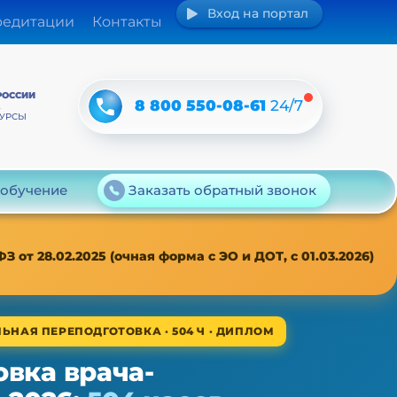
Вход на портал
редитации
Контакты
РОССИИ
8 800 550-08-61
24/7
А
КУРСЫ
 обучение
Заказать обратный звонок
т 28.02.2025 (очная форма с ЭО и ДОТ, с 01.03.2026)
ЬНАЯ ПЕРЕПОДГОТОВКА · 504 Ч · ДИПЛОМ
вка врача-