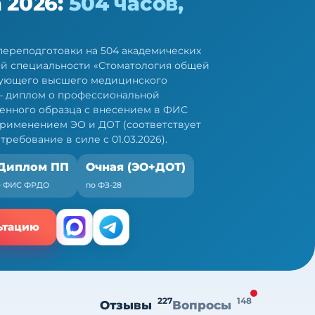
 2026:
504 часов,
ереподготовки на 504 академических
ой специальности «Стоматология общей
твующего высшего медицинского
— диплом о профессиональной
енного образца с внесением в ФИС
рименением ЭО и ДОТ (соответствует
требование в силе с 01.03.2026).
Диплом ПП
Очная (ЭО+ДОТ)
+ ФИС ФРДО
по ФЗ-28
ьтацию
227
148
Отзывы
Вопросы