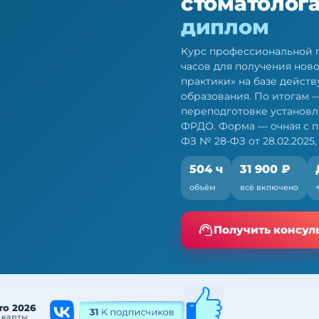
стоматолога
диплом
Курс профессиональной п
часов для получения нов
практики» на базе дейс
образования. По итогам 
переподготовке установл
ФРДО. Форма — очная с п
ФЗ № 28-ФЗ от 28.02.2025, 
504 ч
31 900 ₽
лога — ПП, 504 ч
объём
всё включено
е. Очная форма с ЭО и
Получить консул
то 2026
 карты