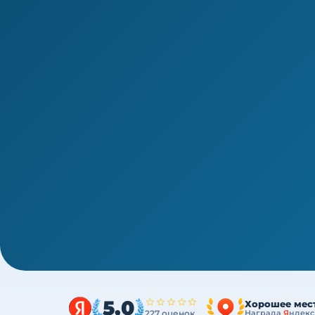
1/4
ВПО · новая типовая программа ПП с 01.03.2026
Переподготовка врача-стомато
Диплом о профессиональной переподготовк
ДОТ, без отрыва от работы
5,0
Хорошее мес
227 оценок
Награда
Я
ндекс