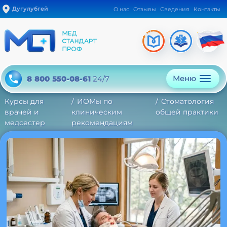
Дугулубгей
О нас
Отзывы
Сведения
Контакты
Меню
8 800 550-08-61
24/7
Курсы для
ИОМы по
Стоматология
врачей и
клиническим
общей практики
медсестер
рекомендациям