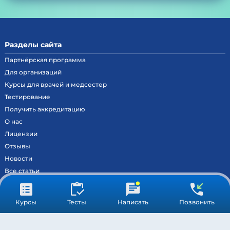
Разделы сайта
Партнёрская программа
Для организаций
Курсы для врачей и медсестер
Тестирование
Получить аккредитацию
О нас
Лицензии
Отзывы
Наш сайт в автоматическом режиме собирает данные о Вашем
Новости
местоположении, IP адресе и файлах cookies. Продолжая пользоваться сайтом,
Принять
вы даете
согласие
на обработку указанных персональных данных.
Все статьи
Контакты
Вход на образовательный портал
Курсы
Тесты
Написать
Позвонить
Сведения
Результаты аккредитации