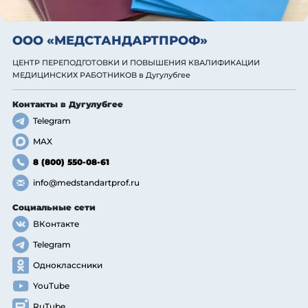
ООО «МЕДСТАНДАРТПРОФ»
ЦЕНТР ПЕРЕПОДГОТОВКИ И ПОВЫШЕНИЯ КВАЛИФИКАЦИИ
МЕДИЦИНСКИХ РАБОТНИКОВ
в Дугулубгее
Контакты
в Дугулубгее
Telegram
MAX
8 (800) 550-08-61
info@medstandartprof.ru
Социальные сети
ВКонтакте
Telegram
Одноклассники
YouTube
RuTube