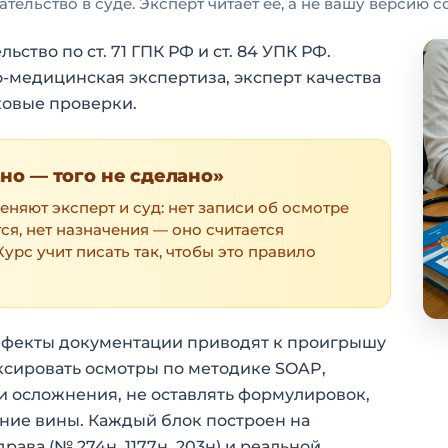
ательство в суде. Эксперт читает её, а не вашу версию с
ство по ст. 71 ГПК РФ и ст. 84 УПК РФ.
-медицинская экспертиза, эксперт качества
овые проверки.
ано — того не сделано»
няют эксперт и суд: нет записи об осмотре
ся, нет назначения — оно считается
рс учит писать так, чтобы это правило
дефекты документации приводят к проигрышу
иксировать осмотры по методике SOAP,
и осложнения, не оставлять формулировок,
ние вины. Каждый блок построен на
ава (№ 274н, 1177н, 203н) и реальной