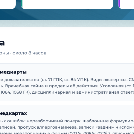
а
оны · около 8 часов
 медкарты
 доказательство (ст. 71 ГПК, ст. 84 УПК). Виды экспертиз: С
 Врачебная тайна и пределы её действия. Уголовная (ст. 109,
. 1064, 1068 ГК), дисциплинарная и административная ответ
 медкартах
вых ошибок: неразборчивый почерк, шаблонные формулиро
аписей, пропуск аллергоанамнеза, записи «задним числом»
мени, незаполненные формы (003/у, 008/у, 027/у), двусмы