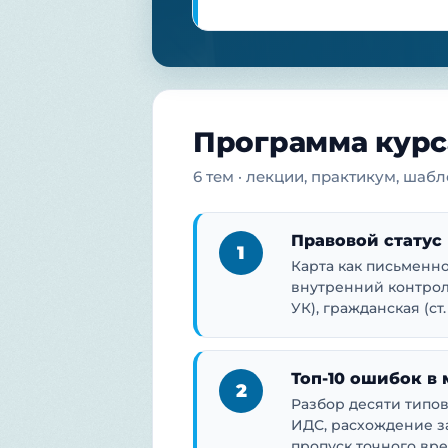
Программа курс
6 тем · лекции, практикум, шабл
Правовой статус
1
Карта как письменное
внутренний контроль.
УК), гражданская (ст
Топ-10 ошибок в
2
Разбор десяти типо
ИДС, расхождение з
пропуск точного вре