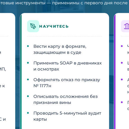
отовые инструменты — применимы с первого дня после
НАУЧИТЕСЬ
Вести карту в формате,
м
защищающем в суде
Применять SOAP в дневниках
МП,
и осмотрах
Оформлять отказ по приказу
 к
№ 1177н
Описывать осложнения без
признания вины
Проводить 5-минутный аудит
С и
карты