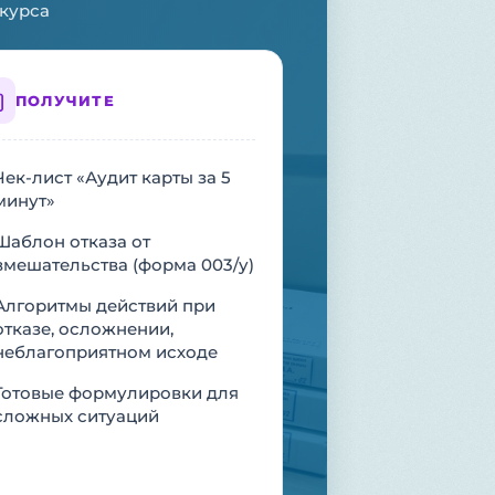
 курса
ПОЛУЧИТЕ
Чек-лист «Аудит карты за 5
минут»
Шаблон отказа от
вмешательства (форма 003/у)
Алгоритмы действий при
отказе, осложнении,
неблагоприятном исходе
Готовые формулировки для
сложных ситуаций