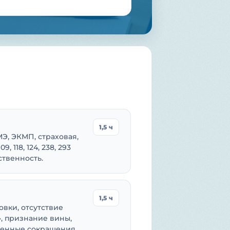
1,5 ч
МЭ, ЭКМП, страховая,
 118, 124, 238, 293
ственность.
1,5 ч
вки, отсутствие
, признание вины,
сленные сокращения.