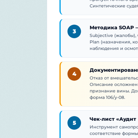
Синтетические суде
Методика SOAP —
3
Subjective (жалобы),
Plan (назначения, 
наблюдения и осмот
Документирован
4
Отказ от вмешательст
Описание осложнений
признание вины. До
форма 106/у-08.
Чек-лист «Аудит 
5
Инструмент самопро
соответствие формы,