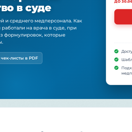
ДО 30.0
во в суде
й и среднего медперсонала. Как
 работали на врача в суде, при
ез формулировок, которые
ы.
Дост
чек-листы в PDF
Шабл
Подх
медп