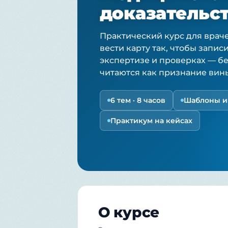
доказательст
Практический курс для враче
вести карту так, чтобы записи
экспертизе и проверках — б
читаются как признание вин
6 тем · 8 часов
Шаблоны и 
Практикум на кейсах
О курсе