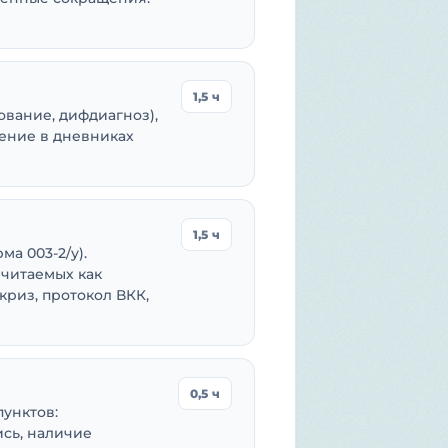
1,5 ч
нование, дифдиагноз),
нение в дневниках
1,5 ч
ма 003-2/у).
 читаемых как
риз, протокол ВКК,
0,5 ч
унктов:
ись, наличие