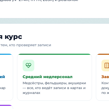
я курс
 тем, кто проверяет записи
тей
Средний медперсонал
За
Медсёстры, фельдшеры, акушерки
Кон
нар
— все, кто ведёт записи в картах и
док
журналах
по 