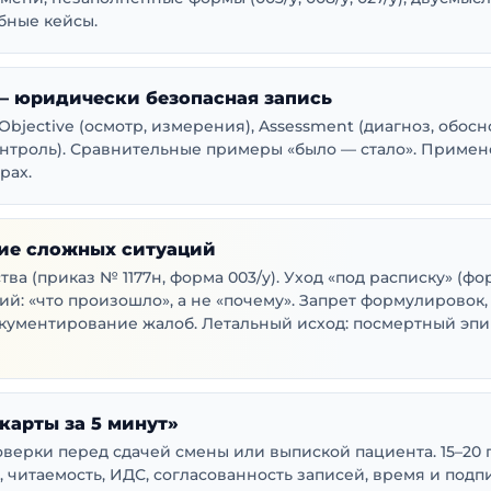
бные кейсы.
 юридически безопасная запись
 Objective (осмотр, измерения), Assessment (диагноз, обос
контроль). Сравнительные примеры «было — стало». Приме
рах.
ие сложных ситуаций
ва (приказ № 1177н, форма 003/у). Уход «под расписку» (фор
: «что произошло», а не «почему». Запрет формулировок,
кументирование жалоб. Летальный исход: посмертный эпик
карты за 5 минут»
верки перед сдачей смены или выпиской пациента. 15–20 п
 читаемость, ИДС, согласованность записей, время и подп