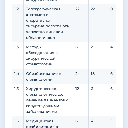
1.2
Топографическая
22
22
0
анатомия и
оперативная
хирургия полости рта,
челюстно-лицевой
области и шеи
1.3
Методы
6
2
4
обследования в
хирургической
стоматологии
1.4
Обезболивание в
24
18
6
6
стоматологии
1.5
Хирургическое
12
6
6
6
стоматологическое
лечение пациентов с
сопутствующими
заболеваниями
1.6
Медицинская
6
4
2
2
реабилитация в