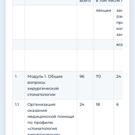
всего
в том числе по ви
лекции
занятия 
(семинар
практику
коллокв
занятия)
всего
в
п
п
1
Модуль 1. Общие
96
70
24
2
вопросы
хирургической
стоматологии
1.1
Организация
24
18
6
6
оказания
медицинской помощи
по профилю
«стоматология
хирургическая»