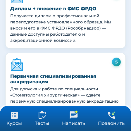
Диплом + внесение в ФИС ФРДО
Получаете диплом о профессиональной
переподготовке установленного образца. Мы
вносим его в ФИС ФРДО (Рособрнадзор) —
данные доступны работодателю и
аккредитационной комиссии.
5
Первичная специализированная
аккредитация
Для допуска к работе по специальности
«Стоматология хирургическая» — сдаёте
первичную специализированную аккредитацию
(тестирование + практические навыки +
ситуационные задачи). Куратор помогает
31 900 ₽
подготовиться.
Получить консультацию
Курсы
Тесты
Написать
Позвонить
504 ч