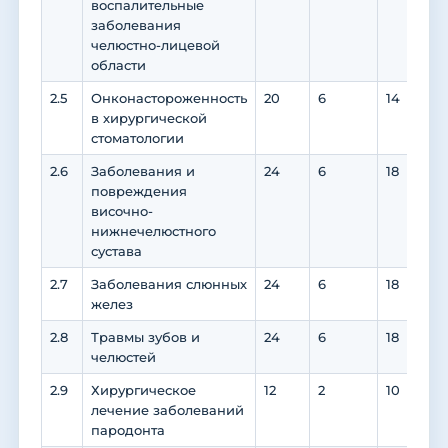
воспалительные
заболевания
челюстно-лицевой
области
2.5
Онконастороженность
20
6
14
1
в хирургической
стоматологии
2.6
Заболевания и
24
6
18
1
повреждения
височно-
нижнечелюстного
сустава
2.7
Заболевания слюнных
24
6
18
1
желез
2.8
Травмы зубов и
24
6
18
1
челюстей
2.9
Хирургическое
12
2
10
1
лечение заболеваний
пародонта