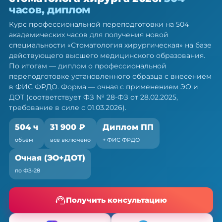
стоматолога-хирурга — ПП, 504 ч
часов, диплом
Диплом о профессиональной переподготовке.
Курс профессиональной переподготовки на 504
Очная форма с ЭО и ДОТ, без отрыва от работы
академических часов для получения новой
специальности «Стоматология хирургическая» на базе
действующего высшего медицинского образования.
По итогам — диплом о профессиональной
переподготовке установленного образца с внесением
в ФИС ФРДО. Форма — очная с применением ЭО и
ДОТ (соответствует ФЗ № 28-ФЗ от 28.02.2025,
требование в силе с 01.03.2026).
504 ч
31 900 ₽
Диплом ПП
объём
всё включено
+ ФИС ФРДО
Очная (ЭО+ДОТ)
по ФЗ-28
Получить консультацию