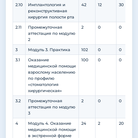
2.10
Имплантология и
42
12
30
3
реконструктивная
хирургия полости рта
2.11
Промежуточная
2
0
0
аттестация по модулю
2
3
Модуль 3. Практика
102
0
0
3.1
Оказание
100
0
0
медицинской помощи
взрослому населению
по профилю
«стоматология
хирургическая»
3.2
Промежуточная
2
0
0
аттестация по модулю
3
4
Модуль 4. Оказание
24
2
20
медицинской помощи
в экстренной форме