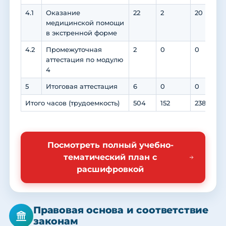
4.1
Оказание
22
2
20
медицинской помощи
в экстренной форме
4.2
Промежуточная
2
0
0
аттестация по модулю
4
5
Итоговая аттестация
6
0
0
Итого часов (трудоемкость)
504
152
238
2
Посмотреть полный учебно-
тематический план с
расшифровкой
Правовая основа и соответствие
законам