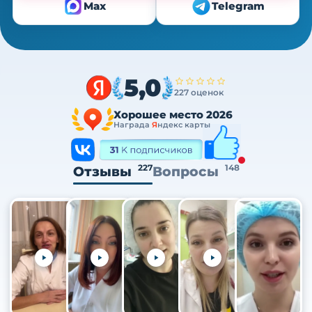
Max
Telegram
5,0
227 оценок
Хорошее место 2026
Награда
Я
ндекс карты
227
148
Отзывы
Вопросы