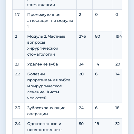
стоматологии
1.7
Промежуточная
2
0
0
аттестация по модулю
1
2
Модуль 2. Частные
276
80
194
1
вопросы
хирургической
стоматологии
2.1
Удаление зуба
34
14
20
2
2.2
Болезни
20
6
14
1
прорезывания зубов
и хирургическое
лечение. Кисты
челюстей
2.3
Зубосохраняющие
24
6
18
1
операции
2.4
Одонтогенные и
50
18
32
3
неодонтогенные