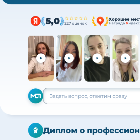
5,0
Хорошее мес
227 оценок
Награда
Я
ндекс
Диплом о профессион