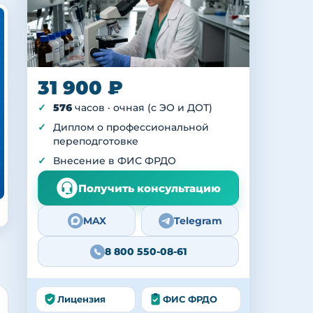
31 900 ₽
576
часов · очная (с ЭО и ДОТ)
Диплом о профессиональной
переподготовке
Внесение в ФИС ФРДО
Получить консультацию
MAX
Telegram
8 800 550-08-61
Лицензия
ФИС ФРДО