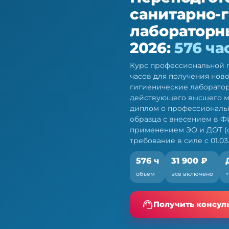
санитарно-
лабораторн
2026:
576 ча
Курс профессиональной п
часов для получения нов
гигиенические лаборатор
действующего высшего м
диплом о профессиональ
образца с внесением в Ф
применением ЭО и ДОТ (со
требование в силе с 01.03.
тарно-
 исследованиям —
576 ч
31 900 ₽
объём
всё включено
е. Очная форма с ЭО и
Получить консул