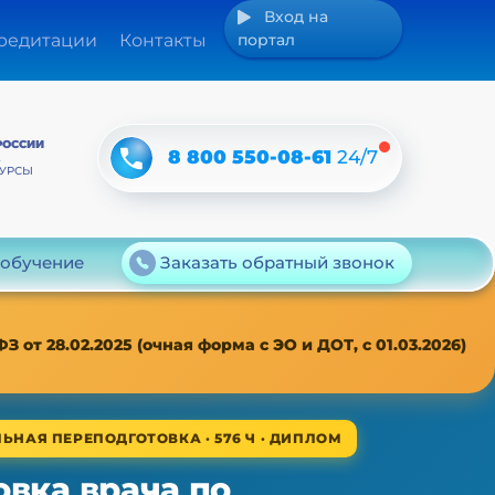
Вход на
кредитации
Контакты
портал
РОССИИ
8 800 550-08-61
24/7
А
КУРСЫ
 обучение
Заказать обратный звонок
т 28.02.2025 (очная форма с ЭО и ДОТ, с 01.03.2026)
ЬНАЯ ПЕРЕПОДГОТОВКА · 576 Ч · ДИПЛОМ
вка врача по