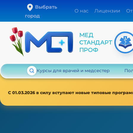
Выбрать
О нас
Лицензии
От
город
Курсы для врачей и медсестер
Пол
С 01.03.2026 в силу вступают новые типовые програм