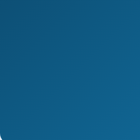
1/4
ВПО · новая типовая программа ПП с 01.03.2026
Переподготовка врача по сани
гигиеническим лабораторным
ПП, 576 ч
Диплом о профессиональной переподготовк
ДОТ, без отрыва от работы