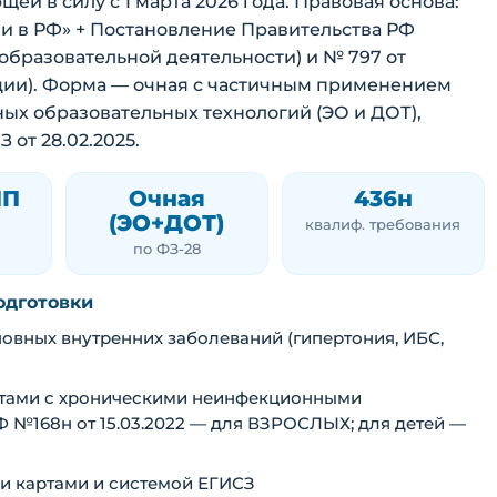
ей в силу с 1 марта 2026 года. Правовая основа:
нии в РФ» + Постановление Правительства РФ
 образовательной деятельности) и № 797 от
ации). Форма — очная с частичным применением
ых образовательных технологий (ЭО и ДОТ),
 от 28.02.2025.
ПП
Очная
436н
(ЭО+ДОТ)
квалиф. требования
по ФЗ-28
одготовки
овных внутренних заболеваний (гипертония, ИБС,
нтами с хроническими неинфекционными
 №168н от 15.03.2022 — для ВЗРОСЛЫХ; для детей —
и картами и системой ЕГИСЗ