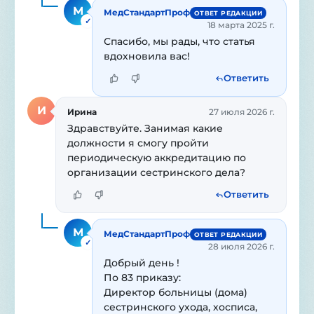
М
МедСтандартПроф
ОТВЕТ РЕДАКЦИИ
✓
18 марта 2025 г.
Спасибо, мы рады, что статья 
вдохновила вас!
Ответить
И
Ирина
27 июля 2026 г.
Здравствуйте. Занимая какие 
должности я смогу пройти 
периодическую аккредитацию по 
организации сестринского дела?
Ответить
М
МедСтандартПроф
ОТВЕТ РЕДАКЦИИ
✓
28 июля 2026 г.
Добрый день ! 

По 83 приказу:

Директор больницы (дома) 
сестринского ухода, хосписа, 