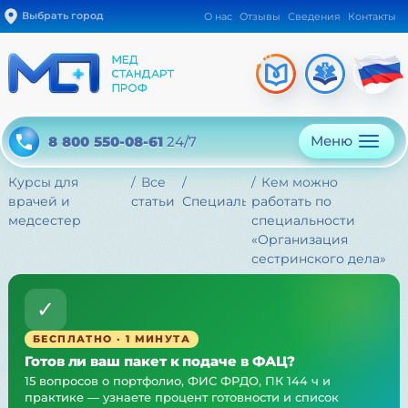
Выбрать город
О нас
Отзывы
Сведения
Контакты
Меню
8 800 550-08-61
24/7
Курсы для
Все
Кем можно
врачей и
статьи
Специальности
работать по
медсестер
специальности
«Организация
сестринского дела»
✓
БЕСПЛАТНО · 1 МИНУТА
Готов ли ваш пакет к подаче в ФАЦ?
15 вопросов о портфолио, ФИС ФРДО, ПК 144 ч и
практике — узнаете процент готовности и список