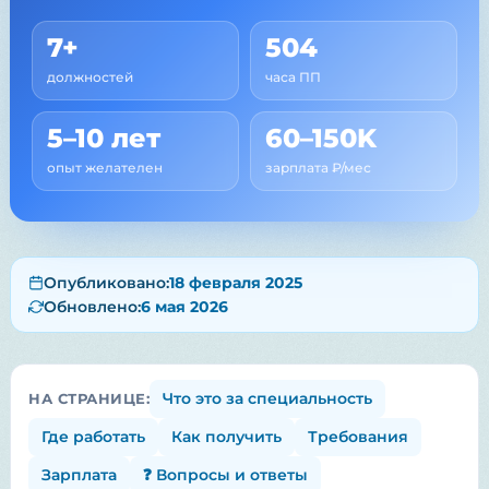
7+
504
должностей
часа ПП
5–10 лет
60–150K
опыт желателен
зарплата ₽/мес
Опубликовано:
18 февраля 2025
Обновлено:
6 мая 2026
Что это за специальность
НА СТРАНИЦЕ:
Где работать
Как получить
Требования
Зарплата
❓ Вопросы и ответы