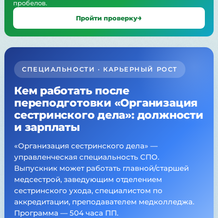
пробелов.
Пройти проверку
СПЕЦИАЛЬНОСТИ · КАРЬЕРНЫЙ РОСТ
Кем работать после
переподготовки «Организация
сестринского дела»: должности
и зарплаты
«Организация сестринского дела» —
управленческая специальность СПО.
Выпускник может работать главной/старшей
медсестрой, заведующим отделением
сестринского ухода, специалистом по
аккредитации, преподавателем медколледжа.
Программа — 504 часа ПП.