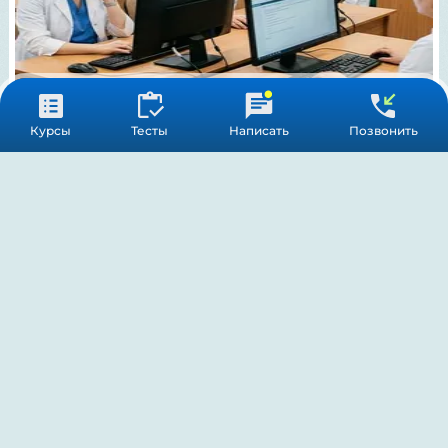
Курсы
Тесты
Написать
Позвонить
Заявление на аккредитацию фармацевта: как правильно
оформить и подать в 2025 году
28 июля 2026 г.
Разделы сайта
Партнёрская программа
Для организаций
Курсы для врачей и медсестер
Тестирование
Получить аккредитацию