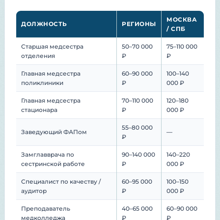
МОСКВА
ДОЛЖНОСТЬ
РЕГИОНЫ
/ СПБ
Старшая медсестра
50–70 000
75–110 000
отделения
₽
₽
Главная медсестра
60–90 000
100–140
поликлиники
₽
000 ₽
Главная медсестра
70–110 000
120–180
стационара
₽
000 ₽
55–80 000
Заведующий ФАПом
—
₽
Замглавврача по
90–140 000
140–220
сестринской работе
₽
000 ₽
Специалист по качеству /
60–95 000
100–150
аудитор
₽
000 ₽
Преподаватель
40–65 000
60–90 000
медколледжа
₽
₽