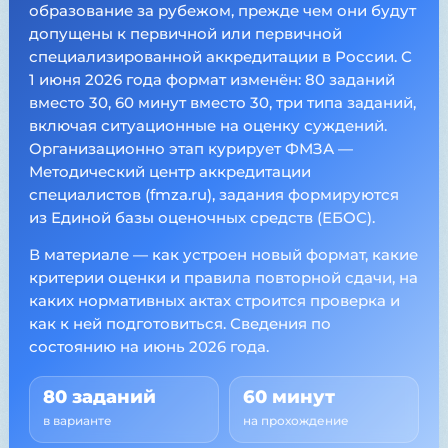
образование за рубежом, прежде чем они будут
допущены к первичной или первичной
специализированной аккредитации в России. С
1 июня 2026 года формат изменён: 80 заданий
вместо 30, 60 минут вместо 30, три типа заданий,
включая ситуационные на оценку суждений.
Организационно этап курирует ФМЗА —
Методический центр аккредитации
специалистов (fmza.ru), задания формируются
из Единой базы оценочных средств (ЕБОС).
В материале — как устроен новый формат, какие
критерии оценки и правила повторной сдачи, на
каких нормативных актах строится проверка и
как к ней подготовиться. Сведения по
состоянию на июнь 2026 года.
80 заданий
60 минут
в варианте
на прохождение