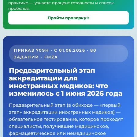
практике — узнаете процент готовности и список
пробелов.
Пройти проверку
ПРИКАЗ 709Н · С 01.06.2026 · 80
ЗАДАНИЙ · FMZA
Предварительный этап
аккредитации для
иностранных медиков: что
изменилось с 1 июня 2026 года
Предварительный этап (в обиходе — «первый
этап» аккредитации иностранных медиков) —
обязательное тестирование, которое проходят
специалисты, получившие медицинское,
фармацевтическое или немедицинское