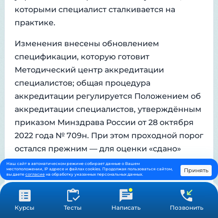
которыми специалист сталкивается на
практике.
Изменения внесены обновлением
спецификации, которую готовит
Методический центр аккредитации
специалистов; общая процедура
аккредитации регулируется Положением об
аккредитации специалистов, утверждённым
приказом Минздрава России от 28 октября
2022 года № 709н. При этом проходной порог
остался прежним — для оценки «сдано»
необходимо правильно ответить не менее
Наш сайт в автоматическом режиме собирает данные о Вашем
местоположении, IP адресе и файлах cookies. Продолжая пользоваться сайтом,
Принять
чем на 70 % заданий. То есть планка
вы даете
согласие
на обработку указанных персональных данных.
результата не поднялась, но достичь её стало
сложнее: заданий больше и они
Курсы
Тесты
Написать
Позвонить
разнотипные.