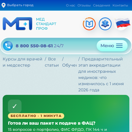
Выбрать город
О нас
Отзывы
Сведения
Контакты
Меню
8 800 550-08-61
24/7
Курсы для врачей
Все
Предварительный
и медсестер
статьи
Обучение
этап аккредитации
для иностранных
медиков: что
изменилось с 1 июня
2026 года
✓
БЕСПЛАТНО · 1 МИНУТА
Готов ли ваш пакет к подаче в ФАЦ?
15 вопросов о портфолио, ФИС ФРДО, ПК 144 ч и