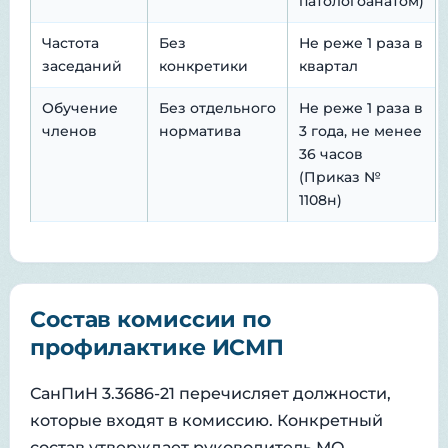
патологоанатом)
Частота
Без
Не реже 1 раза в
заседаний
конкретики
квартал
Обучение
Без отдельного
Не реже 1 раза в
членов
норматива
3 года, не менее
36 часов
(Приказ №
1108н)
Состав комиссии по
профилактике ИСМП
СанПиН 3.3686-21 перечисляет должности,
которые входят в комиссию. Конкретный
состав утверждает руководитель МО