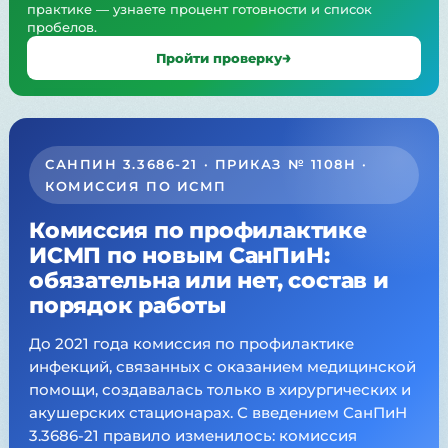
практике — узнаете процент готовности и список
пробелов.
Пройти проверку
САНПИН 3.3686-21 · ПРИКАЗ № 1108Н ·
КОМИССИЯ ПО ИСМП
Комиссия по профилактике
ИСМП по новым СанПиН:
обязательна или нет, состав и
порядок работы
До 2021 года комиссия по профилактике
инфекций, связанных с оказанием медицинской
помощи, создавалась только в хирургических и
акушерских стационарах. С введением СанПиН
3.3686-21 правило изменилось: комиссия