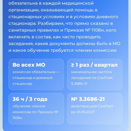
обязательна в каждой медицинской
организации, оказывающей помощь в
стационарных условиях и в условиях дневного
стационара. Разбираем, что прямо сказано в
санитарных правилах и Приказе № 1108н, кого
включать в состав, как часто проводить
заседания, какие документы должны быть в МО
и какое обучение требуется членам комиссии.
Во всех МО
≥ 1 раз / квартал
комиссия обязательна —
минимальная частота
стационар и дневной
заседаний по СанПиН
стационар
3.3686-21
36 ч / 3 года
№ 3.3686-21
обучение членов
действующий СанПиН
комиссии по Приказу №
до 01.09.2027
1108н