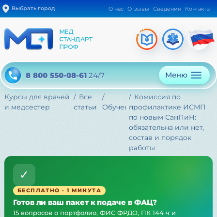
Выбрать город
О нас
Отзывы
Сведения
Контакты
Меню
8 800 550-08-61
24/7
Курсы для врачей
Все
Комиссия по
и медсестер
статьи
Обучение
профилактике ИСМП
по новым СанПиН:
обязательна или нет,
состав и порядок
работы
✓
БЕСПЛАТНО · 1 МИНУТА
Готов ли ваш пакет к подаче в ФАЦ?
15 вопросов о портфолио, ФИС ФРДО, ПК 144 ч и