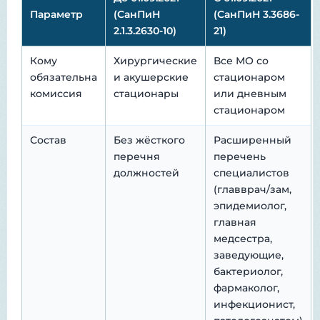
Параметр
(СанПиН
(СанПиН 3.3686-
2.1.3.2630-10)
21)
Кому
Хирургические
Все МО со
обязательна
и акушерские
стационаром
комиссия
стационары
или дневным
стационаром
Состав
Без жёсткого
Расширенный
перечня
перечень
должностей
специалистов
(главврач/зам,
эпидемиолог,
главная
медсестра,
заведующие,
бактериолог,
фармаколог,
инфекционист,